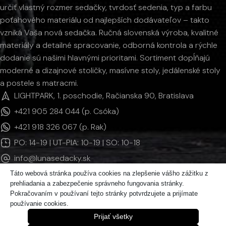
určiť vlastný rozmer sedačky, tvrdosť sedenia, typ a farbu
poťahového materiálu od najlepších dodávateľov – takto
vzniká Vaša nová sedačka. Ručná slovenská výroba, kvalitné
materiály a detailné spracovanie, odborná kontrola a rýchle
dodanie sú našimi hlavnými prioritami. Sortiment dopĺňajú
moderné a dizajnové stoličky, masívne stoly, jedálenské stoly
a postele s matracmi.
LIGHTPARK, 1. poschodie, Račianska 90, Bratislava
+421 905 284 044 (p. Csóka)
+421 918 326 067 (p. Rak)
PO: 14-19 | UT-PIA: 10-19 | SO: 10-18
info@lunasedacky.sk
Táto webová stránka používa cookies na zlepšenie vášho zážitku z
prehliadania a zabezpečenie správneho fungovania stránky.
INFORMÁCIE
Pokračovaním v používaní tejto stránky potvrdzujete a prijímate
používanie cookies.
KATEGÓRIE PRODUKTOV
Prijať všetky