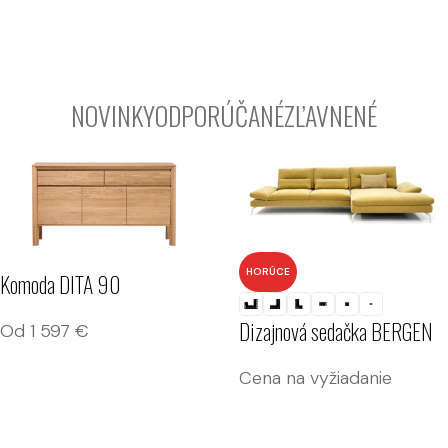
Postele na mieru
Rozmanité dizajny a materiály pre jedinečné interiéry
Čalúnené aj masívne
NOVINKY
ODPORÚČANÉ
ZĽAVNENÉ
HORÚCE
Komoda DITA 90
Dizajnová sedačka BERGEN
Od
1 597
€
Cena na vyžiadanie