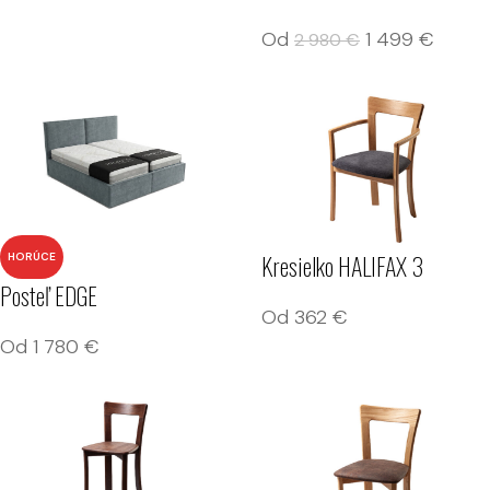
Od
1 499
€
2 980
€
Kresielko HALIFAX 3
HORÚCE
Posteľ EDGE
Od
362
€
Od
1 780
€