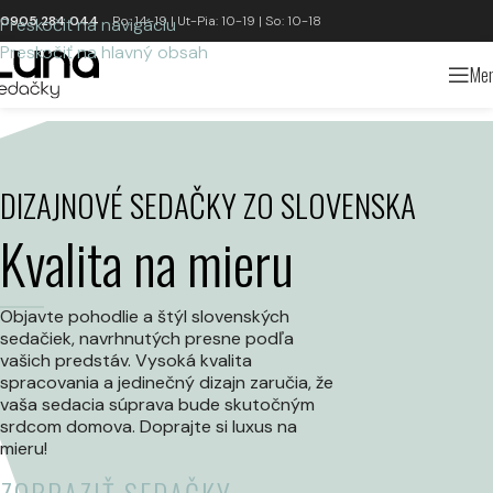
0905 284 044
Po: 14-19 | Ut-Pia: 10-19 | So: 10-18
Preskočiť na navigáciu
Preskočiť na hlavný obsah
Me
DIZAJNOVÉ SEDAČKY ZO SLOVENSKA
Kvalita na mieru
Objavte pohodlie a štýl slovenských
sedačiek, navrhnutých presne podľa
vašich predstáv. Vysoká kvalita
spracovania a jedinečný dizajn zaručia, že
vaša sedacia súprava bude skutočným
srdcom domova. Doprajte si luxus na
mieru!