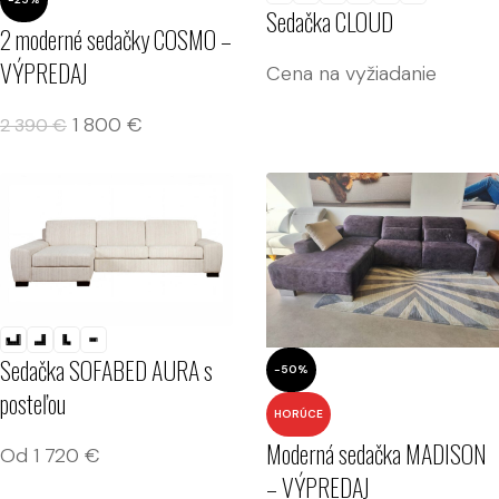
Sedačka CLOUD
2 moderné sedačky COSMO –
VÝPREDAJ
Cena na vyžiadanie
1 800
€
2 390
€
Sedačka SOFABED AURA s
-50%
posteľou
HORÚCE
Moderná sedačka MADISON
Od
1 720
€
– VÝPREDAJ