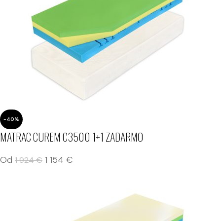
-40%
MATRAC CUREM C3500 1+1 ZADARMO
Od
1 154
€
1 924
€