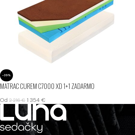
-39%
MATRAC CUREM C7000 XD 1+1 ZADARMO
Od
1 354
€
2 216
€