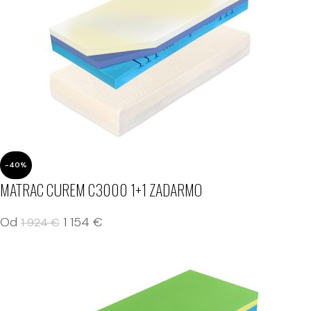
-40%
MATRAC CUREM C3000 1+1 ZADARMO
Od
1 154
€
1 924
€