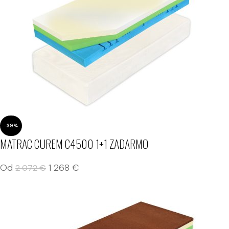
-39%
MATRAC CUREM C4500 1+1 ZADARMO
Od
1 268
€
2 072
€