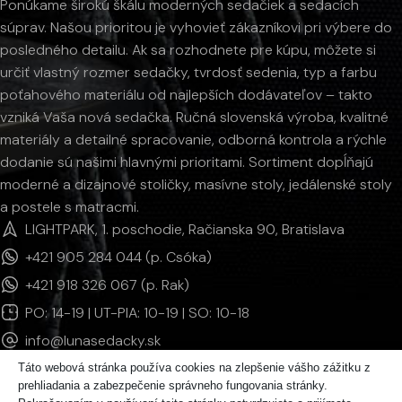
Ponúkame širokú škálu moderných sedačiek a sedacích
súprav. Našou prioritou je vyhovieť zákazníkovi pri výbere do
posledného detailu. Ak sa rozhodnete pre kúpu, môžete si
určiť vlastný rozmer sedačky, tvrdosť sedenia, typ a farbu
poťahového materiálu od najlepších dodávateľov – takto
vzniká Vaša nová sedačka. Ručná slovenská výroba, kvalitné
materiály a detailné spracovanie, odborná kontrola a rýchle
dodanie sú našimi hlavnými prioritami. Sortiment dopĺňajú
moderné a dizajnové stoličky, masívne stoly, jedálenské stoly
a postele s matracmi.
LIGHTPARK, 1. poschodie, Račianska 90, Bratislava
+421 905 284 044 (p. Csóka)
+421 918 326 067 (p. Rak)
PO: 14-19 | UT-PIA: 10-19 | SO: 10-18
info@lunasedacky.sk
Táto webová stránka používa cookies na zlepšenie vášho zážitku z
prehliadania a zabezpečenie správneho fungovania stránky.