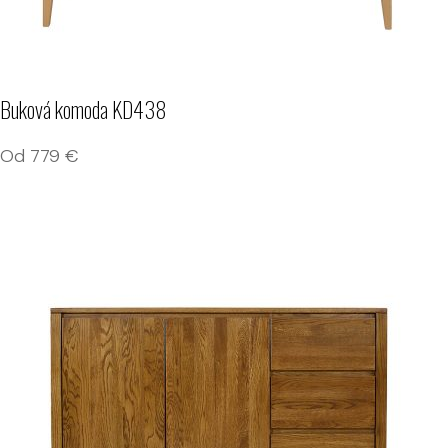
Buková komoda KD438
Od
779
€