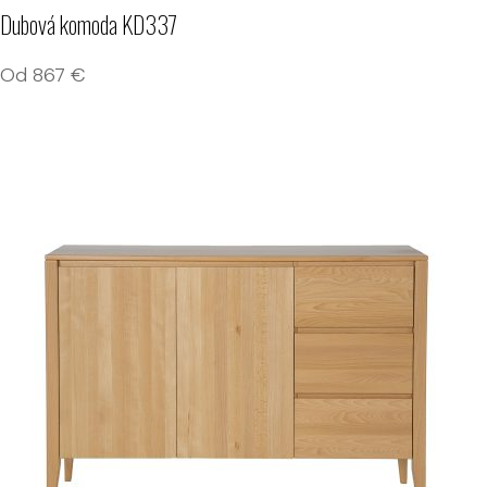
Dubová komoda KD337
Od
867
€