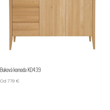
Buková komoda KD439
Od
779
€