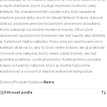
a teplé sfarbenie, ktoré zvyšuje estetickú hodnotu celej
kolekcie. Na charakteristické vysoké nohy boli nasadené
masívne pevné látky, ktoré im dávali ľahkosť. Krásne dubové
čelá sú zdobené jemnými brúsenými drevenými držadlami,
ktoré odkazujú na módne moderné trendy. Dlhoročné
skúsenosti spoločnosti Drewmax nás tiež naučili, aká dôležitá
je funkčnosť nášho nábytku. Preto sme pri navrhovaní retro
kolekcie dbali na to, aby to bolo nielen krásne, ale aj praktické.
Vytvorili sme nábytok, ktorý nielen zdobí interiér, ale tiež
pomáha prakticky využívať priestor. Kolekcia Retro ponúka
krásny a funkčný nábytok, ktorý je možné ľubovoľne
kombinovať a vytvoriť si vlastné jedinečné kompozície.
Domov
/
Produkt Kolekcia
/
Retro
Filtrovať podľa