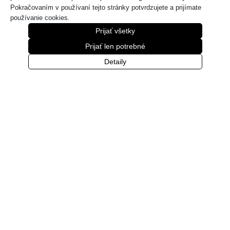
Pokračovaním v používaní tejto stránky potvrdzujete a prijímate
používanie cookies.
Prijať všetky
Prijať len potrebné
Detaily
Dubový toaletný stolík LT332
Od
799
€