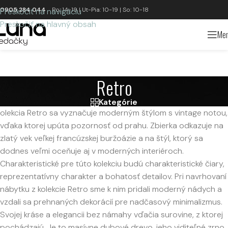
0905 284 044
Po: 14-19 | Ut-Pia: 10-19 | So: 10-18
Preskočiť na navigáciu
Preskočiť na hlavný obsah
Me
Retro
Kategórie
olekcia Retro sa vyznačuje moderným štýlom s vintage notou,
vďaka ktorej upúta pozornosť od prahu. Zbierka odkazuje na
zlatý vek veľkej francúzskej buržoázie a na štýl, ktorý sa
dodnes veľmi oceňuje aj v moderných interiéroch.
Charakteristické pre túto kolekciu budú charakteristické čiary,
reprezentatívny charakter a bohatosť detailov. Pri navrhovaní
nábytku z kolekcie Retro sme k nim pridali moderný nádych a
vzdali sa prehnaných dekorácií pre nadčasový minimalizmus.
Svojej kráse a elegancii bez námahy vďačia surovine, z ktorej
pochádzajú. Je to masívne dubové drevo, jeho viditeľné zrno