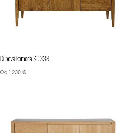
Dubová komoda KD338
Od
1 238
€