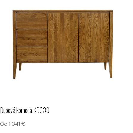
Dubová komoda KD339
Od
1 341
€