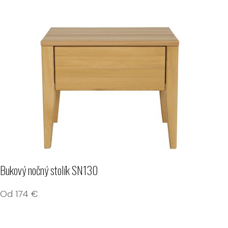
Bukový nočný stolík SN130
Od
174
€