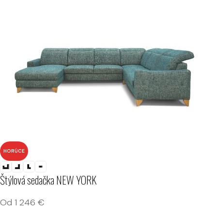
HORÚCE
Štýlová sedačka NEW YORK
Od
1 246
€