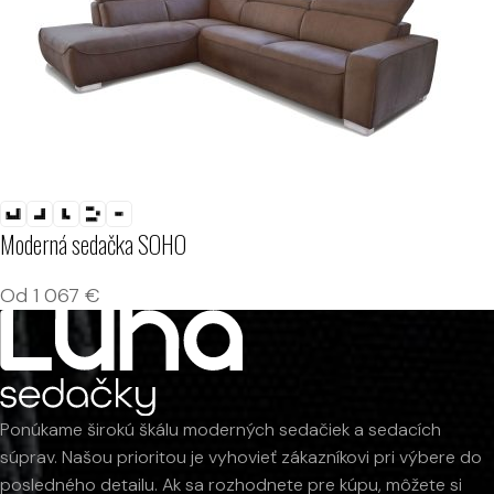
Moderná sedačka SOHO
Od
1 067
€
Ponúkame širokú škálu moderných sedačiek a sedacích
súprav. Našou prioritou je vyhovieť zákazníkovi pri výbere do
posledného detailu. Ak sa rozhodnete pre kúpu, môžete si