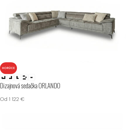
HORÚCE
Dizajnová sedačka ORLANDO
Od
1 122
€