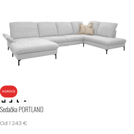
HORÚCE
Sedačka PORTLAND
Od
1 243
€