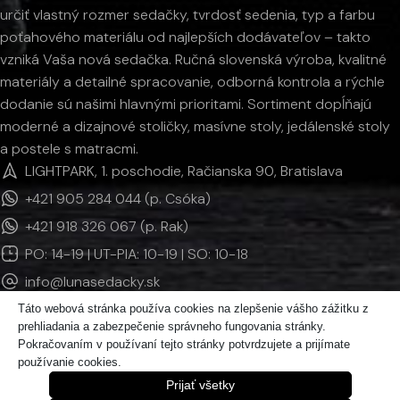
určiť vlastný rozmer sedačky, tvrdosť sedenia, typ a farbu
poťahového materiálu od najlepších dodávateľov – takto
vzniká Vaša nová sedačka. Ručná slovenská výroba, kvalitné
materiály a detailné spracovanie, odborná kontrola a rýchle
dodanie sú našimi hlavnými prioritami. Sortiment dopĺňajú
moderné a dizajnové stoličky, masívne stoly, jedálenské stoly
a postele s matracmi.
LIGHTPARK, 1. poschodie, Račianska 90, Bratislava
+421 905 284 044 (p. Csóka)
+421 918 326 067 (p. Rak)
PO: 14-19 | UT-PIA: 10-19 | SO: 10-18
info@lunasedacky.sk
Táto webová stránka používa cookies na zlepšenie vášho zážitku z
prehliadania a zabezpečenie správneho fungovania stránky.
INFORMÁCIE
Pokračovaním v používaní tejto stránky potvrdzujete a prijímate
používanie cookies.
KATEGÓRIE PRODUKTOV
Prijať všetky