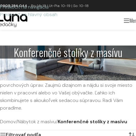
0905 284 044
Po: 14-19 | Ut-Pia: 10-19 | So: 10-18
Preskočiť na navigáciu
Preskočiť na hlavný obsah
Me
Konferenčné stolíky z masívu
Máte záujem o dizajnový konferenčný stolík do Vašej
obývačky? Ste na správnom mieste. Naše spoločenské stolíky
z masívneho dreva máme rôznych veľkostí, tvarov a
povrchových úprav. Zaujmú dizajnom a nájdu si svoje miesto
nielen v pracovni alebo vo Vašej obývačke. Ľahko ich
skombinujete s akoukoľvek sedacou súpravou. Radi Vám
poradíme.
Domov
/
Nábytok z masívu
/
Konferenčné stolíky z masívu
Filtrovať podľa