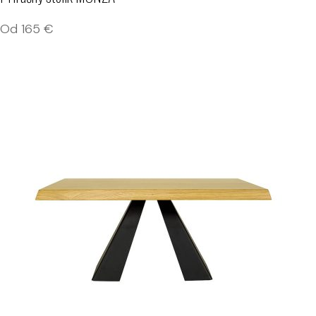
Od
165
€