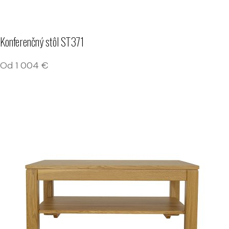
Konferenčný stôl ST371
Od
1 004
€