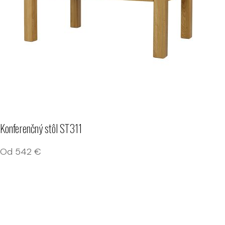
Konferenčný stôl ST311
Od
542
€