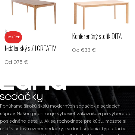
Konferenčný stolík DITA
HORÚCE
Jedálenský stôl CREATIV
Od
638
€
Od
975
€
Ponúkame širokú škálu moderných sedačiek a sedacích
súprav. Našou prioritou je vyhovieť zákazníkovi pri výbere do
posledného detailu. Ak sa rozhodnete pre kúpu, môžete si
určiť vlastný rozmer sedačky, tvrdosť sedenia, typ a farbu