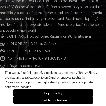
poťahového materiálu od najlepších dodávateľov – takto
vzniká Vaša nová sedačka. Ručná slovenská výroba, kvalitné
materiály a detailné spracovanie, odborná kontrola a rýchle
dodanie sú našimi hlavnými prioritami. Sortiment dopĺňajú
moderné a dizajnové stoličky, masívne stoly, jedálenské stoly
a postele s matracmi.
LIGHTPARK, 1. poschodie, Račianska 90, Bratislava
+421 905 284 044 (p. Csóka)
+421 918 326 067 (p. Rak)
PO: 14-19 | UT-PIA: 10-19 | SO: 10-18
info@lunasedacky.sk
Táto webová stránka používa cookies na zlepšenie vášho zážitku z
prehliadania a zabezpečenie správneho fungovania stránky.
INFORMÁCIE
Pokračovaním v používaní tejto stránky potvrdzujete a prijímate
používanie cookies.
KATEGÓRIE PRODUKTOV
Prijať všetky
© 2011 - 2026 LUNAsedačky | Všetky práva vyhradené.
Prijať len potrebné