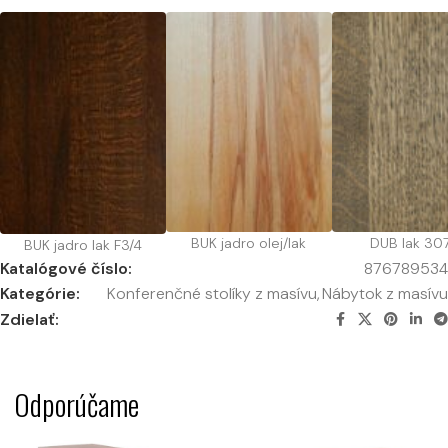
BUK jadro olej/lak
DUB lak 30
BUK jadro lak F3/4
Katalógové číslo:
876789534
Kategórie:
Konferenčné stolíky z masívu
,
Nábytok z masívu
Zdielať:
Odporúčame