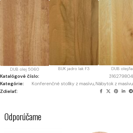
BUK jadro lak F3
DUB olej/la
DUB olej 5060
Katalógové číslo:
316279804
Kategórie:
Konferenčné stolíky z masívu
,
Nábytok z masívu
Zdielať:
Odporúčame