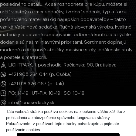
posledného detailu. Ak sa rozhodnete pre kúpu, môžete si
určiť vlastný rozmer sedačky, tvrdosť sedenia, typ a farbu
poťahového materiálu od najlepších dodávateľov – takto
vzniká Vaša nová sedačka. Ručná slovenská výroba, kvalitné
materiály a detailné spracovanie, odborná kontrola a rýchle
dodanie sú našimi hlavnými prioritami. Sortiment dopĺňajú
moderné a dizajnové stoličky, masívne stoly, jedálenské stoly
a postele s matracmi.
LIGHTPARK, 1. poschodie, Račianska 90, Bratislava
+421 905 284 044 (p. Csóka)
+421 918 326 067 (p. Rak)
PO: 14-19 | UT-PIA: 10-19 | SO: 10-18
info@lunasedacky.sk
Táto webová stránka používa cookies na zlepšenie vášho zážitku z
prehliadania a zabezpečenie správneho fungovania stránky.
INFORMÁCIE
Pokračovaním v používaní tejto stránky potvrdzujete a prijímate
používanie cookies.