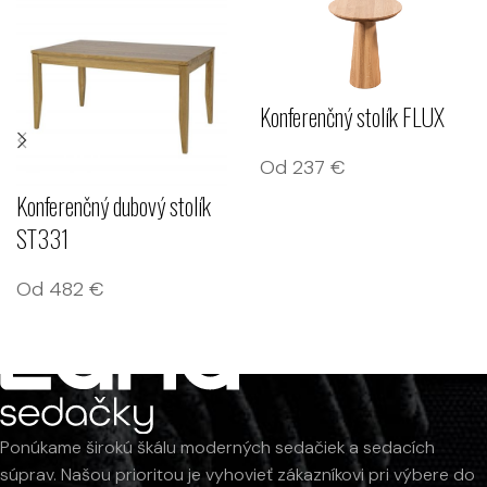
Konferenčný stolík FLUX
Od
237
€
Konferenčný dubový stolík
ST331
Od
482
€
Ponúkame širokú škálu moderných sedačiek a sedacích
súprav. Našou prioritou je vyhovieť zákazníkovi pri výbere do