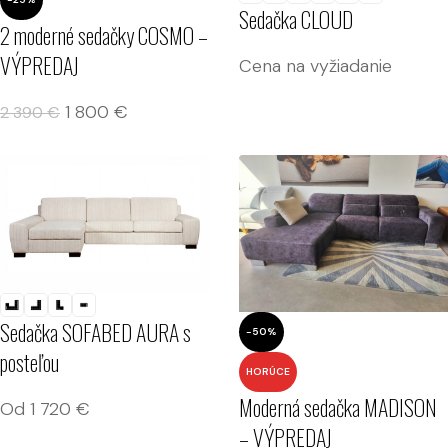
Sedačka CLOUD
2 moderné sedačky COSMO –
VÝPREDAJ
Cena na vyžiadanie
1 800
€
2 390
€
Sedačka SOFABED AURA s
-50%
posteľou
HORÚCE
Moderná sedačka MADISON
Od
1 720
€
– VÝPREDAJ