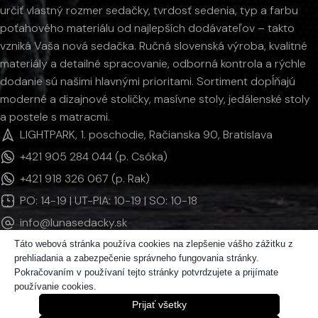
určiť vlastný rozmer sedačky, tvrdosť sedenia, typ a farbu
poťahového materiálu od najlepších dodávateľov – takto
vzniká Vaša nová sedačka. Ručná slovenská výroba, kvalitné
materiály a detailné spracovanie, odborná kontrola a rýchle
dodanie sú našimi hlavnými prioritami. Sortiment dopĺňajú
moderné a dizajnové stoličky, masívne stoly, jedálenské stoly
a postele s matracmi.
LIGHTPARK, 1. poschodie, Račianska 90, Bratislava
+421 905 284 044 (p. Csóka)
+421 918 326 067 (p. Rak)
PO: 14-19 | UT-PIA: 10-19 | SO: 10-18
info@lunasedacky.sk
Táto webová stránka používa cookies na zlepšenie vášho zážitku z
prehliadania a zabezpečenie správneho fungovania stránky.
INFORMÁCIE
Pokračovaním v používaní tejto stránky potvrdzujete a prijímate
používanie cookies.
KATEGÓRIE PRODUKTOV
Prijať všetky