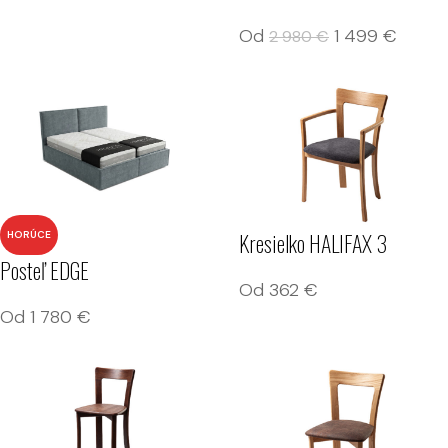
Od
1 499
€
2 980
€
Kresielko HALIFAX 3
HORÚCE
Posteľ EDGE
Od
362
€
Od
1 780
€