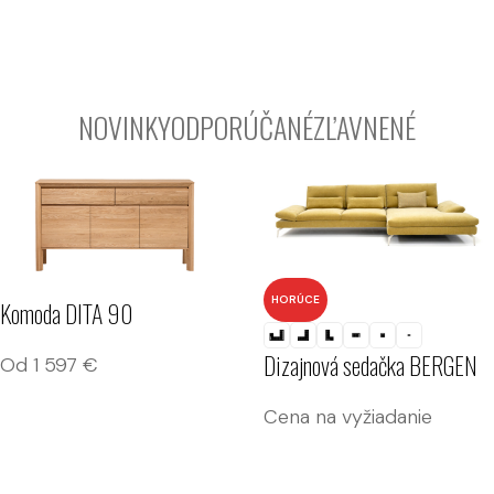
Postele na mieru
Rozmanité dizajny a materiály pre jedinečné interiéry
Čalúnené aj masívne
NOVINKY
ODPORÚČANÉ
ZĽAVNENÉ
HORÚCE
Komoda DITA 90
Dizajnová sedačka BERGEN
Od
1 597
€
Cena na vyžiadanie