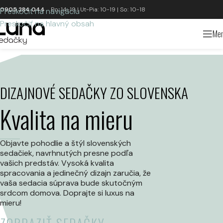
0905 284 044
Po: 14-19 | Ut-Pia: 10-19 | So: 10-18
Preskočiť na navigáciu
Preskočiť na hlavný obsah
Me
DIZAJNOVÉ SEDAČKY ZO SLOVENSKA
Kvalita na mieru
Objavte pohodlie a štýl slovenských
sedačiek, navrhnutých presne podľa
vašich predstáv. Vysoká kvalita
spracovania a jedinečný dizajn zaručia, že
vaša sedacia súprava bude skutočným
srdcom domova. Doprajte si luxus na
mieru!