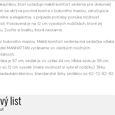
kazníkov, ktorí vyžadujú mäkší komfort sedenia pre dokonalý
ím sa ukrýva poctivá kostra z bukového masívu, zaručujúca
btílne a elegantne, v prípade potreby ponúka možnosť
stí. Postavená je na 12 cm vysokých nožičkách, ktoré jej
 Zvoľte si kvalitu, ktorá nestarne.
 z bukového masívu. Mäkší komfort sedenia má sedačka vďaka
odel MANHATTAN vyrábame vo všetkých možných
oťahoch.
ška je 87 cm, sedák je vo výške 44 cm, hĺbka sedu je 58 cm,
y sú 12 cm vysoké (máte možnosť si vybrať nožičky). Šírku
iadavkám klientov, štandardné šírky sedákov sú 62-72-82-92
vý list
uť