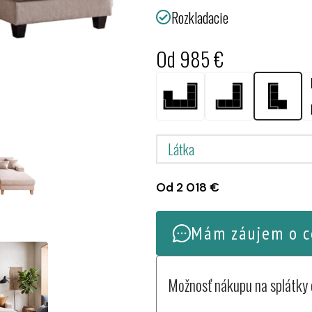
Rozkladacie
Od
985
€
Od
2 018
€
Mám záujem o c
Možnosť nákupu na splátky