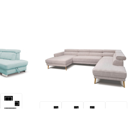
Štýlová sedačka AKRON MEMORY