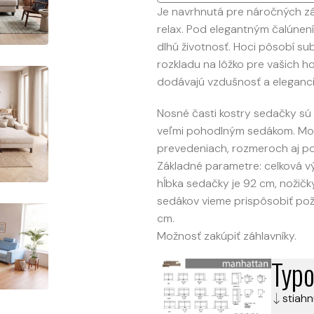
Je navrhnutá pre náročných zá
relax. Pod elegantným čalúnen
dlhú životnosť. Hoci pôsobí su
rozkladu na lôžko pre vašich ho
dodávajú vzdušnosť a eleganciu.
Nosné časti kostry sedačky sú
veľmi pohodlným sedákom. M
prevedeniach, rozmeroch aj p
Základné parametre: celková vý
hĺbka sedačky je 92 cm, nožičk
sedákov vieme prispôsobiť pož
cm.
Možnosť zakúpiť záhlavníky.
Typo
stiahn