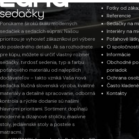
Fotky od záka
Od
1 246
€
Od
1 186
€
Referencie
Sedačky na m
Ponúkame širokú škálu moderných
Interiéry na m
sedačiek a sedacích súprav. Našou
Poťahové látk
prioritou je vyhovieť zákazníkovi pri výbere
O spoločnosti
do posledného detailu. Ak sa rozhodnete
Informácie
pre kúpu, môžete si určiť vlastný rozmer
Obchodné pod
sedačky, tvrdosť sedenia, typ a farbu
poriadok
poťahového materiálu od najlepších
Ochrana osob
dodávateľov – takto vzniká Vaša nová
Často kladené
sedačka. Ručná slovenská výroba, kvalitné
Kontakty
materiály a detailné spracovanie, odborná
kontrola a rýchle dodanie sú našimi
hlavnými prioritami. Sortiment dopĺňajú
moderné a dizajnové stoličky, masívne
stoly, jedálenské stoly a postele s
matracmi.