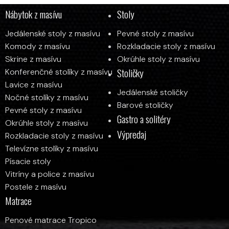
Od
1 217
€
Nábytok z masívu
Stoly
Jedálenské stoly z masívu
Pevné stoly z masívu
y
Komody z masívu
Rozkladacie stoly z masívu
Skrine z masívu
Okrúhle stoly z masívu
Stoličky
Konferenčné stolíky z masívu
Lavice z masívu
Jedálenské stoličky
Nočné stolíky z masívu
Barové stoličky
Pevné stoly z masívu
Gastro a solitéry
Okrúhle stoly z masívu
Výpredaj
Rozkladacie stoly z masívu
Televízne stolíky z masívu
Písacie stoly
Vitríny a police z masívu
Postele z masívu
Matrace
Penové matrace Tropico