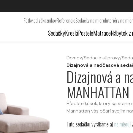
Fotky od zákazníkov
Referencie
Sedačky na mieru
Interiéry na mie
Sedačky
Kreslá
Postele
Matrace
Nábytok z 
Domov
/
Sedacie súpravy
/
Seda
Dizajnová a nadčasová se
Dizajnová a 
MANHATTAN
Hľadáte kúsok, ktorý sa stan
Manhattan vás očarí svojím n
Túto sedačku vyrábame aj
na mieru
!