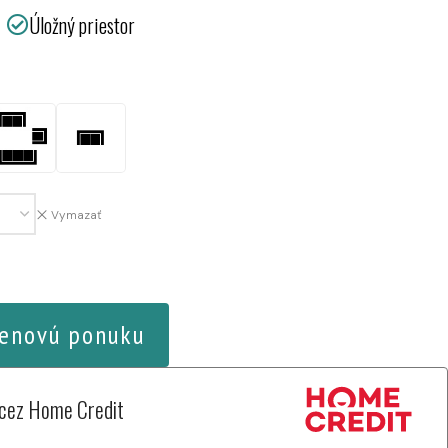
Úložný priestor
Vymazať
enovú ponuku
 cez Home Credit