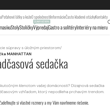
ru
Poťahové látky a kože
O spoločnosti
Informácie
Často kladené otázky
Kontakty
ZĽAVY AŽ 50%
masívu
Stoly
Stoličky
Výpredaj
Gastro a solitéry
Interiéry na mieru
cie súpravy s úložným priestorom
/
dačka MANHATTAN
nadčasová sedačka
e skutočným klenotom vašej domácnosti? Dizajnová sedačka
adčasovým vzhľadom, ktorý nepodlieha prchavým trendom.
 Zadefinujte si vlastné rozmery a my Vám navrhneme riešenie.