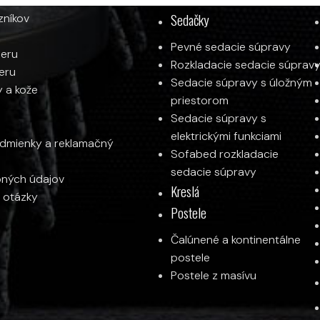
Moderná sedačka TACOMA
Sedačky
zníkov
Od
975
€
Pevné sedacie súpravy
ieru
Rozkladacie sedacie súprav
ieru
Sedacie súpravy s úložným
y a kože
priestorom
Sedacie súpravy s
elektrickými funkciami
mienky a reklamačný
Sofabed rozkladacie
sedacie súpravy
ných údajov
Kreslá
 otázky
Postele
Čalúnené a kontinentálne
postele
Postele z masívu