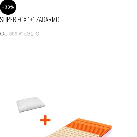
-33%
SUPER FOX 1+1 ZADARMO
Od
592
€
888
€