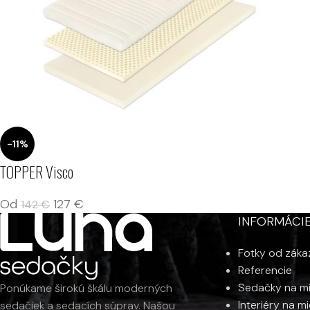
-11%
TOPPER Visco
Od
127
€
142
€
INFORMÁCI
Fotky od záka
Referencie
Sedačky na m
Ponúkame širokú škálu moderných
Interiéry na m
sedačiek a sedacích súprav. Našou