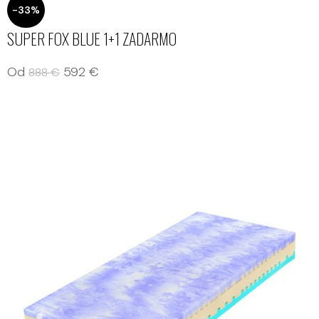
-33%
SUPER FOX BLUE 1+1 ZADARMO
Od
592
€
888
€