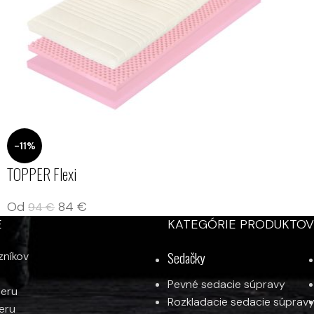
-11%
TOPPER Flexi
Od
84
€
94
€
E
KATEGÓRIE PRODUKTOV
Sedačky
zníkov
Pevné sedacie súpravy
ieru
Rozkladacie sedacie súprav
ieru