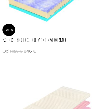
-36%
KOLOS BIO ECOLOGY 1+1 ZADARMO
Od
846
€
1 328
€