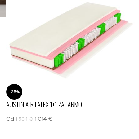
-35%
AUSTIN AIR LATEX 1+1 ZADARMO
Od
1 014
€
1 564
€