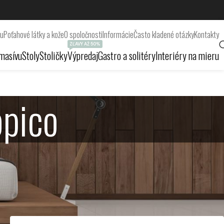
ru
Poťahové látky a kože
O spoločnosti
Informácie
Často kladené otázky
Kontakty
ZĽAVY AŽ 50%
masívu
Stoly
Stoličky
Výpredaj
Gastro a solitéry
Interiéry na mieru
opico
Zobrazených 13–14 z 14 výsledkov