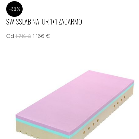
-32%
SWISSLAB NATUR 1+1 ZADARMO
Od
1 166
€
1 716
€