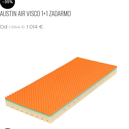
-35%
AUSTIN AIR VISCO 1+1 ZADARMO
Od
1 014
€
1 564
€