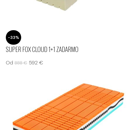
-33%
SUPER FOX CLOUD 1+1 ZADARMO
Od
592
€
888
€