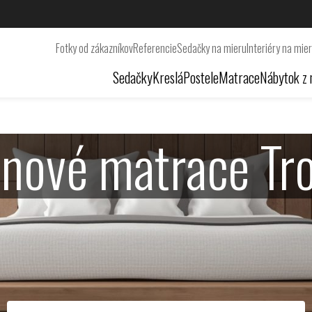
Fotky od zákazníkov
Referencie
Sedačky na mieru
Interiéry na mie
Sedačky
Kreslá
Postele
Matrace
Nábytok z 
nové matrace Tr
Matrace Tropico Vám doprajú kvalitný spánok.