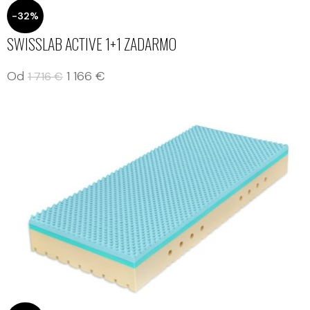
-32%
SWISSLAB ACTIVE 1+1 ZADARMO
Od
1 166
€
1 716
€