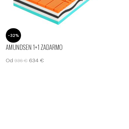
-32%
AMUNDSEN 1+1 ZADARMO
Od
634
€
936
€