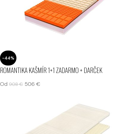
-44%
ROMANTIKA KAŠMÍR 1+1 ZADARMO + DARČEK
Od
506
€
908
€