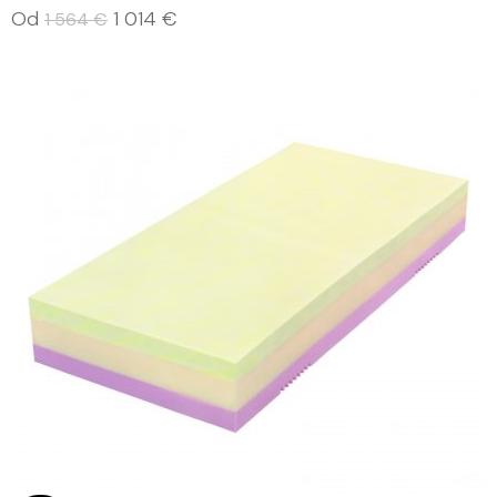
Od
1 014
€
1 564
€