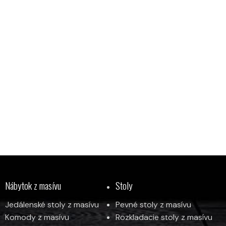
Nábytok z masívu
Stoly
Jedálenské stoly z masívu
Pevné stoly z masívu
y
Komody z masívu
Rozkladacie stoly z masívu