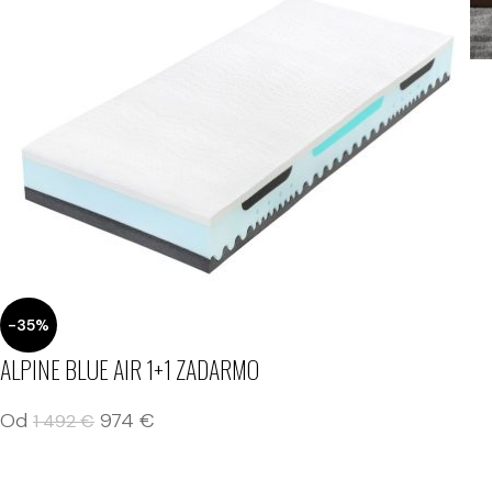
-35%
ALPINE BLUE AIR 1+1 ZADARMO
Od
974
€
1 492
€