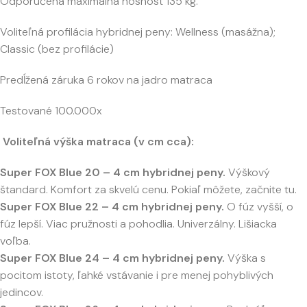
Odporučená maximálna nosnosť 135 kg.
Voliteľná profilácia hybridnej peny: Wellness (masážna);
Classic (bez profilácie)
Predĺžená záruka 6 rokov na jadro matraca
Testované 100.000x
Voliteľná výška matraca (v cm cca):
Super FOX Blue 20 – 4 cm hybridnej peny.
Výškový
štandard. Komfort za skvelú cenu. Pokiaľ môžete, začnite tu.
Super FOX Blue 22 – 4 cm hybridnej peny.
O fúz vyšší, o
fúz lepší. Viac pružnosti a pohodlia. Univerzálny. Lišiacka
voľba.
Super FOX Blue 24 – 4 cm hybridnej peny.
Výška s
pocitom istoty, ľahké vstávanie i pre menej pohyblivých
jedincov.