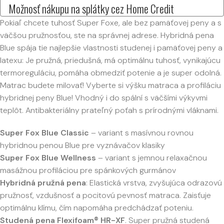
Možnosť nákupu na splátky cez Home Credit
Pokiaľ chcete tuhosť Super Foxe, ale bez pamäťovej peny a s
väčšou pružnosťou, ste na správnej adrese. Hybridná pena
Blue spája tie najlepšie vlastnosti studenej i pamäťovej peny a
latexu: Je pružná, priedušná, má optimálnu tuhosť, vynikajúcu
termoreguláciu, pomáha obmedziť potenie a je super odolná.
Matrac budete milovať! Vyberte si výšku matraca a profiláciu
hybridnej peny Blue! Vhodný i do spální s väčšími výkyvmi
teplôt. Antibakteriálny prateľný poťah s prírodnými vláknami.
Super Fox Blue Classic
– variant s masívnou rovnou
hybridnou penou Blue pre vyznávačov klasiky
Super Fox Blue Wellness
– variant s jemnou relaxačnou
masážnou profiláciou pre spánkových gurmánov
Hybridná pružná pena
: Elastická vrstva, zvyšujúca odrazovú
pružnosť, vzdušnosť a pocitovú pevnosť matraca. Zaisťuje
optimálnu klímu, čím napomáha predchádzať poteniu.
Studená pena Flexifoam® HR-XF
. Super pružná studená