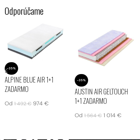
Odporúčame
-35%
ALPINE BLUE AIR 1+1
-35%
ZADARMO
AUSTIN AIR GELTOUCH
1+1 ZADARMO
Od
974
€
1 492
€
Od
1 014
€
1 564
€