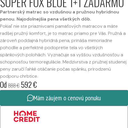
SUPER FOX BLUE 1+1 ZADARMO
Partnerský matrac so vzdušnou a pružnou hybridnou
penou. Najodolnejšia pena všetkých dôb.
Pokiaľ nie ste priaznivcami pamäťových matracov a máte
radšej pružný komfort, je to matrac priamo pre Vás. Pružná a
zároveň poddajná hybridná pena, prináša mimoriadne
pohodlie a perfektné podopretie tela vo všetkých
spánkových polohách. Vyznačuje sa vyššou vzdušnosťou a
schopnosťou termoregulácie. Medzivrstva z pružnej studenej
peny zaručí ľahké otáčanie počas spánku, prirodzenú
podporu chrbtice.
Od
592
€
888
€
Mám záujem o cenovú ponuku