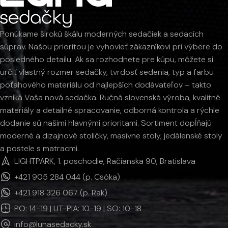
Ponúkame širokú škálu moderných sedačiek a sedacích
súprav. Našou prioritou je vyhovieť zákazníkovi pri výbere do
posledného detailu. Ak sa rozhodnete pre kúpu, môžete si
určiť vlastný rozmer sedačky, tvrdosť sedenia, typ a farbu
poťahového materiálu od najlepších dodávateľov – takto
vzniká Vaša nová sedačka. Ručná slovenská výroba, kvalitné
materiály a detailné spracovanie, odborná kontrola a rýchle
dodanie sú našimi hlavnými prioritami. Sortiment dopĺňajú
moderné a dizajnové stoličky, masívne stoly, jedálenské stoly
a postele s matracmi.
LIGHTPARK, 1. poschodie, Račianska 90, Bratislava
+421 905 284 044 (p. Csóka)
+421 918 326 067 (p. Rak)
PO: 14-19 | UT-PIA: 10-19 | SO: 10-18
info@lunasedacky.sk