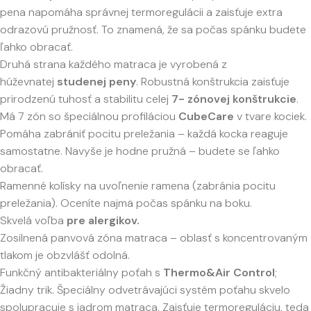
pena napomáha správnej termoregulácii a zaisťuje extra
odrazovú pružnosť. To znamená, že sa počas spánku budete
ľahko obracať.
Druhá strana každého matraca je vyrobená z
húževnatej
studenej peny
. Robustná konštrukcia zaisťuje
prirodzenú tuhosť a stabilitu celej
7- zónovej konštrukcie
.
Má 7 zón so špeciálnou profiláciou
CubeCare
v tvare kociek.
Pomáha zabrániť pocitu preležania – každá kocka reaguje
samostatne. Navyše je hodne pružná – budete se ľahko
obracať.
Ramenné kolísky na uvoľnenie ramena (zabránia pocitu
preležania). Oceníte najmä počas spánku na boku.
Skvelá voľba
pre alergikov.
Zosilnená panvová zóna matraca – oblasť s koncentrovaným
tlakom je obzvlášť odolná.
Funkčný antibakteriálny poťah s
Thermo&Air Control
;
Žiadny trik. Špeciálny odvetrávajúci systém poťahu skvelo
spolupracuje s jadrom matraca. Zaisťuje termoreguláciu, teda