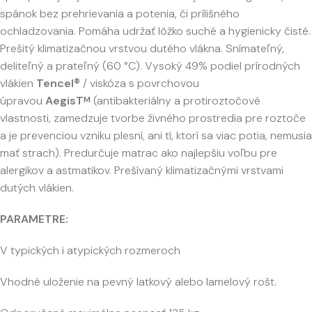
spánok bez prehrievania a potenia, či prílišného
ochladzovania. Pomáha udržať lôžko suché a hygienicky čisté.
Prešitý klimatizačnou vrstvou dutého vlákna. Snímateľný,
deliteľný a prateľný (60 °C). Vysoký 49% podiel prírodných
vlákien
Tencel®
/ viskóza s povrchovou
úpravou
AegisT
(antibakteriálny a protiroztočové
M
vlastnosti, zamedzuje tvorbe živného prostredia pre roztoče
a je prevenciou vzniku plesní, ani tí, ktorí sa viac potia, nemusia
mať strach). Predurčuje matrac ako najlepšiu voľbu pre
alergikov a astmatikov. Prešívaný klimatizačnými vrstvami
dutých vlákien.
PARAMETRE:
V typických i atypických rozmeroch
Vhodné uloženie na pevný latkový alebo lamelový rošt.