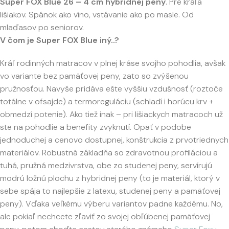
Super FOX Blue 26 – 4 cm hybridnej peny
. Pre kráľa
lišiakov. Spánok ako víno, vstávanie ako po masle. Od
mlaďasov po seniorov.
V čom je Super FOX Blue iný..?
Kráľ rodinných matracov v plnej kráse svojho pohodlia, avšak
vo variante bez pamäťovej peny, zato so zvýšenou
pružnosťou. Navyše pridáva ešte vyššiu vzdušnosť (roztoče
totálne v ofsajde) a termoreguláciu (schladí i horúcu krv +
obmedzí potenie). Ako tiež inak – pri lišiackych matracoch už
ste na pohodlie a benefity zvyknutí. Opäť v podobe
jednoduchej a cenovo dostupnej, konštrukcia z prvotriednych
materiálov. Robustná základňa so zdravotnou profiláciou a
tuhá, pružná medzivrstva, obe zo studenej peny, servírujú
modrú ložnú plochu z hybridnej peny (to je materiál, ktorý v
sebe spája to najlepšie z latexu, studenej peny a pamäťovej
peny). Vďaka veľkému výberu variantov padne každému. No,
ale pokiaľ nechcete zľaviť zo svojej obľúbenej pamäťovej