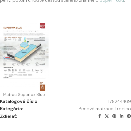
peny, potom choďte cestou starého známeho
Super Foxu
.
Matrac Superfox Blue
Katalógové číslo:
178244469
Kategória:
Penové matrace Tropico
Zdielať: