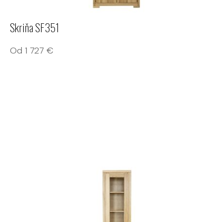
Skriňa SF351
Od
1 727
€