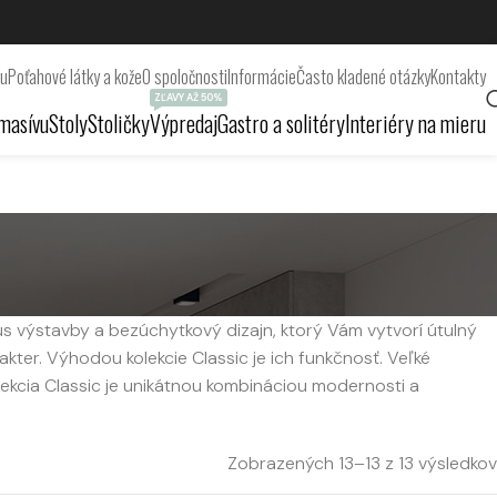
ru
Poťahové látky a kože
O spoločnosti
Informácie
Často kladené otázky
Kontakty
ZĽAVY AŽ 50%
masívu
Stoly
Stoličky
Výpredaj
Gastro a solitéry
Interiéry na mieru
us výstavby a bezúchytkový dizajn, ktorý Vám vytvorí útulný
er. Výhodou kolekcie Classic je ich funkčnosť. Veľké
kcia Classic je unikátnou kombináciou modernosti a
Zobrazených 13–13 z 13 výsledkov