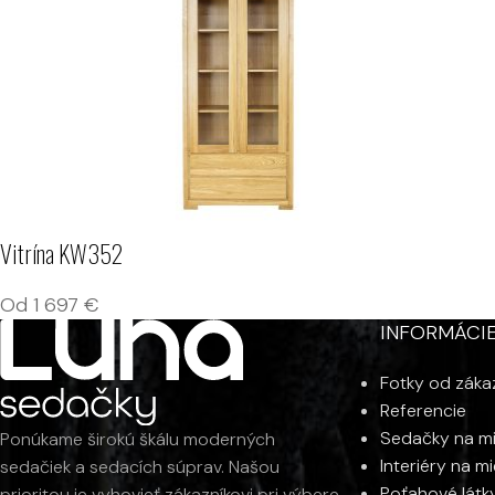
Vitrína KW352
Od
1 697
€
INFORMÁCI
Fotky od záka
Referencie
Sedačky na m
Ponúkame širokú škálu moderných
Interiéry na m
sedačiek a sedacích súprav. Našou
Poťahové látk
prioritou je vyhovieť zákazníkovi pri výbere