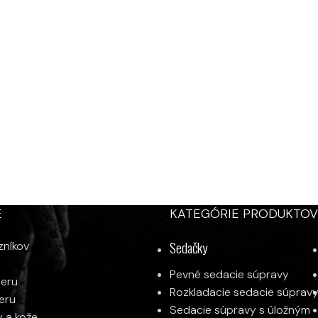
E
KATEGÓRIE PRODUKTOV
Sedačky
zníkov
Pevné sedacie súpravy
ieru
Rozkladacie sedacie súprav
ieru
Sedacie súpravy s úložným
y a kože