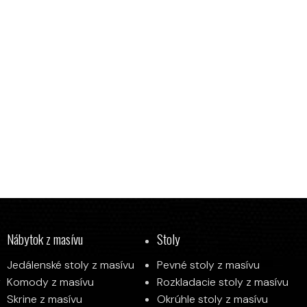
Nábytok z masívu
Stoly
Jedálenské stoly z masívu
Pevné stoly z masívu
y
Komody z masívu
Rozkladacie stoly z masívu
Skrine z masívu
Okrúhle stoly z masívu