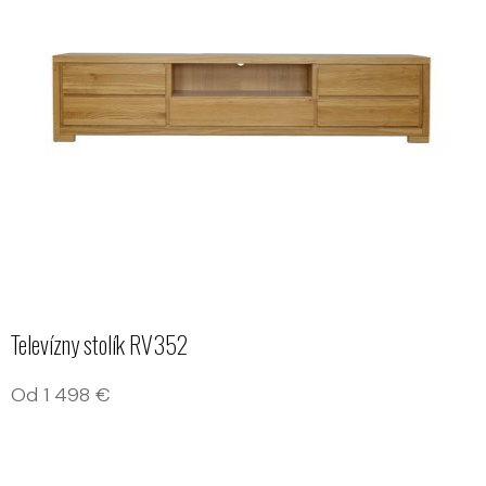
Televízny stolík RV352
Od
1 498
€