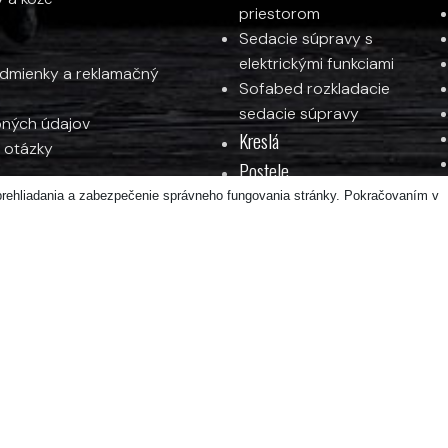
priestorom
Sedacie súpravy s
elektrickými funkciami
mienky a reklamačný
Sofabed rozkladacie
sedacie súpravy
ných údajov
Kreslá
 otázky
Postele
prehliadania a zabezpečenie správneho fungovania stránky. Pokračovaním v
Čalúnené a kontinentálne
postele
Postele z masívu