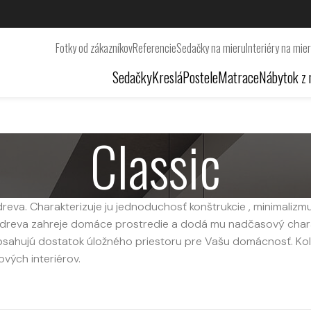
Fotky od zákazníkov
Referencie
Sedačky na mieru
Interiéry na mie
Sedačky
Kreslá
Postele
Matrace
Nábytok z 
Classic
eva. Charakterizuje ju jednoduchosť konštrukcie , minimalizm
dreva zahreje domáce prostredie a dodá mu nadčasový charakt
sahujú dostatok úložného priestoru pre Vašu domácnosť. Kole
ových interiérov.