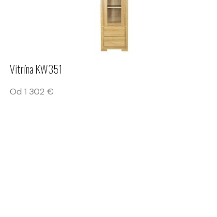
Vitrína KW351
Od
1 302
€