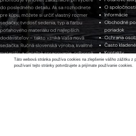
O spoločnosti
do posledného detailu. Ak sa rozhodnete
Informácie
pre kúpu, môžete si určiť vlastný rozmer
Obchodné pod
sedačky, tvrdosť sedenia, typ a farbu
poriadok
poťahového materiálu od najlepších
Ochrana osob
dodávateľov – takto vzniká Vaša nová
Často kladené
sedačka. Ručná slovenská výroba, kvalitné
Kontakty
materiály a detailné spracovanie, odborná
Táto webová stránka používa cookies na zlepšenie vášho zážitku z 
kontrola a rýchle dodanie sú našimi
používaní tejto stránky potvrdzujete a prijímate používanie cookies.
hlavnými prioritami. Sortiment dopĺňajú
moderné a dizajnové stoličky, masívne
stoly, jedálenské stoly a postele s
matracmi.
LIGHTPARK, 1. poschodie, Račianska 90,
Bratislava
+421 905 284 044 (p. Csóka)
+421 918 326 067 (p. Rak)
PO: 14-19 | UT-PIA: 10-19 | SO: 10-18