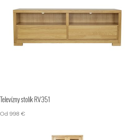
Televízny stolík RV351
Od
998
€