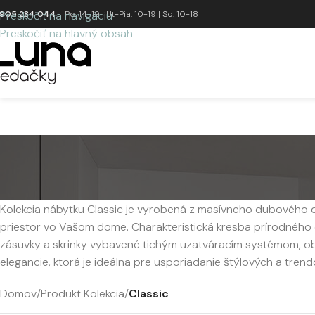
905 284 044
Preskočiť na navigáciu
Po: 14-19 | Ut-Pia: 10-19 | So: 10-18
Preskočiť na hlavný obsah
Kolekcia nábytku Classic je vyrobená z masívneho dubového dr
priestor vo Vašom dome. Charakteristická kresba prírodného 
zásuvky a skrinky vybavené tichým uzatváracím systémom, ob
elegancie, ktorá je ideálna pre usporiadanie štýlových a trend
Domov
/
Produkt Kolekcia
/
Classic