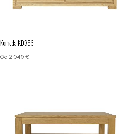
Komoda KD356
Od
2 049
€