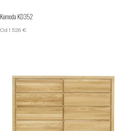
Komoda KD352
Od
1 526
€