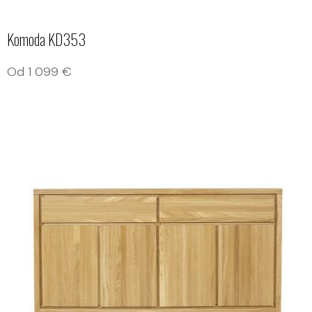
Komoda KD353
Od
1 099
€