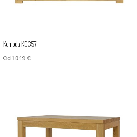
Komoda KD357
Od
1 849
€