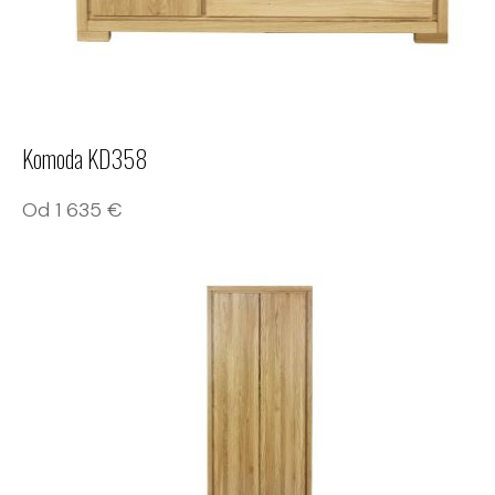
Komoda KD358
Od
1 635
€