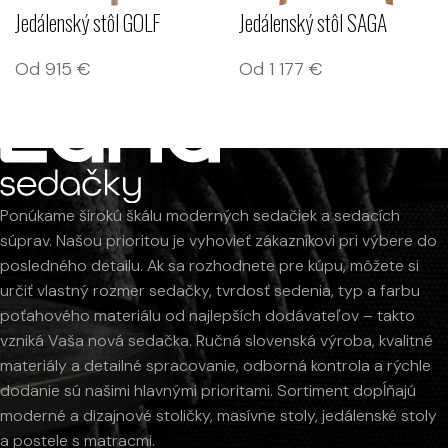
Jedálenský stôl SAGA
Jedálenský stôl GOLF
Od
1 177
€
Od
915
€
Ponúkame širokú škálu moderných sedačiek a sedacích
súprav. Našou prioritou je vyhovieť zákazníkovi pri výbere do
posledného detailu. Ak sa rozhodnete pre kúpu, môžete si
určiť vlastný rozmer sedačky, tvrdosť sedenia, typ a farbu
poťahového materiálu od najlepších dodávateľov – takto
vzniká Vaša nová sedačka. Ručná slovenská výroba, kvalitné
materiály a detailné spracovanie, odborná kontrola a rýchle
dodanie sú našimi hlavnými prioritami. Sortiment dopĺňajú
moderné a dizajnové stoličky, masívne stoly, jedálenské stoly
a postele s matracmi.