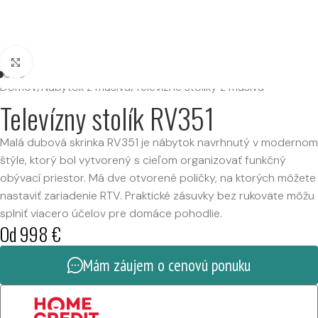
Kliknutím zväčšíte
Domov
/
Nábytok z masívu
/
Televízne stolíky z masívu
Televízny stolík RV351
Malá dubová skrinka RV351 je nábytok navrhnutý v modernom
štýle, ktorý bol vytvorený s cieľom organizovať funkčný
obývací priestor. Má dve otvorené poličky, na ktorých môžete
nastaviť zariadenie RTV. Praktické zásuvky bez rukoväte môžu
splniť viacero účelov pre domáce pohodlie.
Od
998
€
Mám záujem o cenovú ponuku