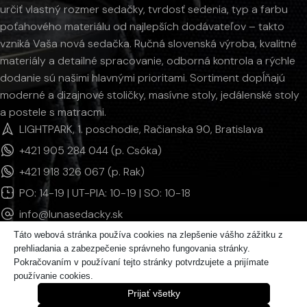
určiť vlastný rozmer sedačky, tvrdosť sedenia, typ a farbu
poťahového materiálu od najlepších dodávateľov – takto
vzniká Vaša nová sedačka. Ručná slovenská výroba, kvalitné
materiály a detailné spracovanie, odborná kontrola a rýchle
dodanie sú našimi hlavnými prioritami. Sortiment dopĺňajú
moderné a dizajnové stoličky, masívne stoly, jedálenské stoly
a postele s matracmi.
LIGHTPARK, 1. poschodie, Račianska 90, Bratislava
+421 905 284 044 (p. Csóka)
+421 918 326 067 (p. Rak)
PO: 14-19 | UT-PIA: 10-19 | SO: 10-18
info@lunasedacky.sk
Táto webová stránka používa cookies na zlepšenie vášho zážitku z
prehliadania a zabezpečenie správneho fungovania stránky.
INFORMÁCIE
Pokračovaním v používaní tejto stránky potvrdzujete a prijímate
používanie cookies.
KATEGÓRIE PRODUKTOV
Prijať všetky