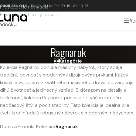
0905 284 044
Po: 14-19 | Ut-Pia: 10-19 | So: 10-18
Preskočiť na navigáciu
Preskočiť na hlavný obsah
Me
Ragnarok
Kategórie
Kolekcia Ragnarok ponúka masívny nábytok, ktorý spája
tradičnú pevnosť s modernými dizajnovými prvkami. Každý
kúsok je vyrobený z kvalitného masívneho dreva, čo zaručuje
dlhú životnosť a jedinečný vzhľad. S dôrazom na detaily a
funkčnosť, kolekcia Ragnarok prinesie do vášho interiéru
nadčasový štýl a pocit stability. Táto kolekcia je ideálna pre
tých, ktorí hľadajú robustný nábytok s moderným nádychom.
Domov
/
Produkt Kolekcia
/
Ragnarok