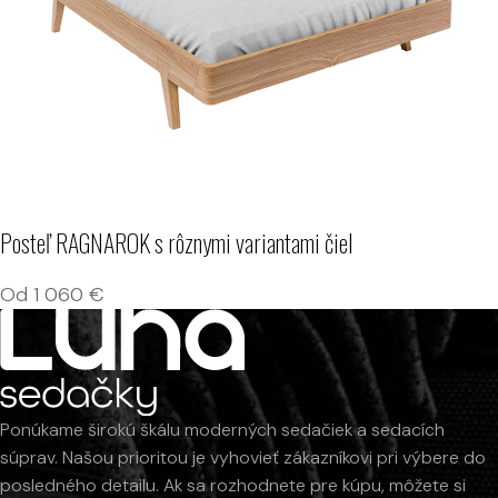
Posteľ RAGNAROK s rôznymi variantami čiel
Od
1 060
€
Ponúkame širokú škálu moderných sedačiek a sedacích
súprav. Našou prioritou je vyhovieť zákazníkovi pri výbere do
posledného detailu. Ak sa rozhodnete pre kúpu, môžete si