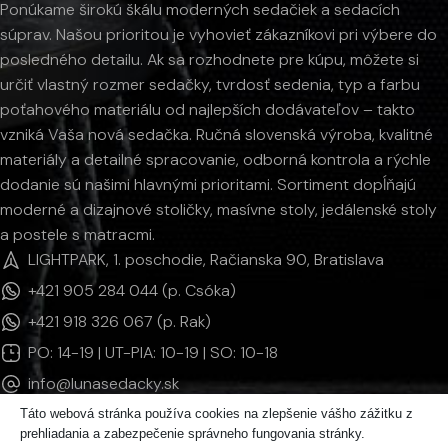
Ponúkame širokú škálu moderných sedačiek a sedacích
súprav. Našou prioritou je vyhovieť zákazníkovi pri výbere do
posledného detailu. Ak sa rozhodnete pre kúpu, môžete si
určiť vlastný rozmer sedačky, tvrdosť sedenia, typ a farbu
poťahového materiálu od najlepších dodávateľov – takto
vzniká Vaša nová sedačka. Ručná slovenská výroba, kvalitné
materiály a detailné spracovanie, odborná kontrola a rýchle
dodanie sú našimi hlavnými prioritami. Sortiment dopĺňajú
moderné a dizajnové stoličky, masívne stoly, jedálenské stoly
a postele s matracmi.
LIGHTPARK, 1. poschodie, Račianska 90, Bratislava
+421 905 284 044 (p. Csóka)
+421 918 326 067 (p. Rak)
PO: 14-19 | UT-PIA: 10-19 | SO: 10-18
info@lunasedacky.sk
Táto webová stránka používa cookies na zlepšenie vášho zážitku z
prehliadania a zabezpečenie správneho fungovania stránky.