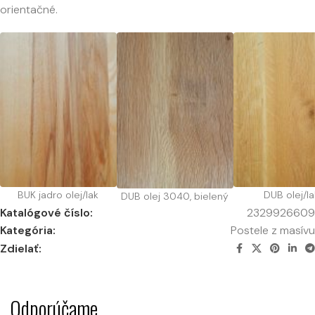
orientačné.
BUK jadro olej/lak
DUB olej/la
DUB olej 3040, bielený
Katalógové číslo:
2329926609
Kategória:
Postele z masívu
Zdielať:
Odporúčame