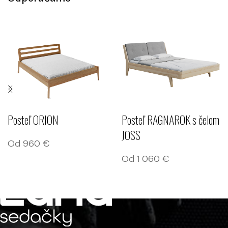
Posteľ ORION
Posteľ RAGNAROK s čelom
JOSS
Od
960
€
Od
1 060
€