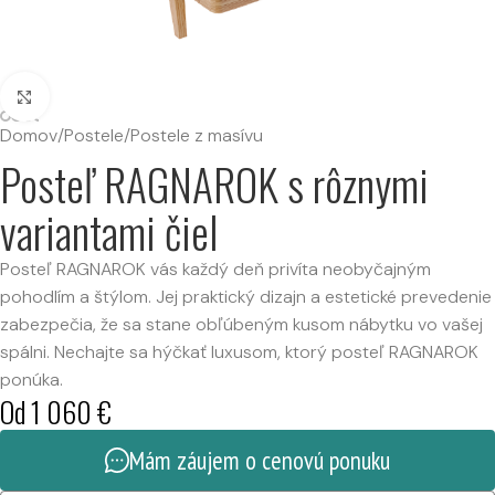
Kliknutím zväčšíte
Domov
/
Postele
/
Postele z masívu
Posteľ RAGNAROK s rôznymi
variantami čiel
Posteľ RAGNAROK vás každý deň privíta neobyčajným
pohodlím a štýlom. Jej praktický dizajn a estetické prevedenie
zabezpečia, že sa stane obľúbeným kusom nábytku vo vašej
spálni. Nechajte sa hýčkať luxusom, ktorý posteľ RAGNAROK
ponúka.
Od
1 060
€
Mám záujem o cenovú ponuku