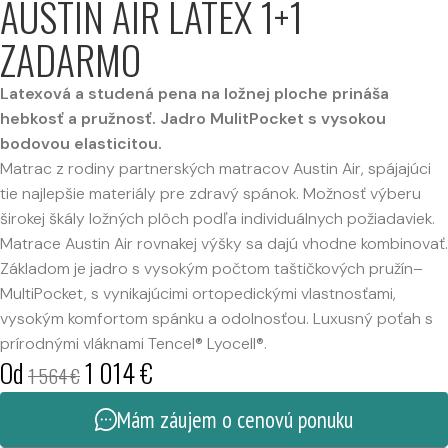
AUSTIN AIR LATEX 1+1
ZADARMO
Latexová a studená pena na ložnej ploche prináša
hebkosť a pružnosť. Jadro MulitPocket s vysokou
bodovou elasticitou.
Matrac z rodiny partnerských matracov Austin Air, spájajúci
tie najlepšie materiály pre zdravý spánok. Možnosť výberu
širokej škály ložných plôch podľa individuálnych požiadaviek.
Matrace Austin Air rovnakej výšky sa dajú vhodne kombinovať.
Základom je jadro s vysokým počtom taštičkových pružín–
MultiPocket, s vynikajúcimi ortopedickými vlastnosťami,
vysokým komfortom spánku a odolnosťou. Luxusný poťah s
prírodnými vláknami Tencel® Lyocell®.
Od
1 014
€
1 564
€
Mám záujem o cenovú ponuku