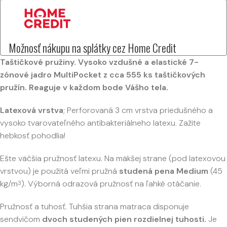
Možnosť nákupu na splátky cez Home Credit
Taštičkové pružiny. Vysoko vzdušné a elastické 7-
zónové jadro MultiPocket z cca 555 ks taštičkových
pružín. Reaguje v každom bode Vášho tela.
Latexová vrstva
; Perforovaná 3 cm vrstva priedušného a
vysoko tvarovateľného antibakteriálneho latexu. Zažite
hebkosť pohodlia!
Ešte väčšia pružnosť latexu. Na mäkšej strane (pod latexovou
vrstvou) je použitá veľmi pružná
studená pena Medium
(45
kg/m
). Výborná odrazová pružnosť na ľahké otáčanie.
3
Pružnosť a tuhosť. Tuhšia strana matraca disponuje
sendvičom
dvoch studených pien rozdielnej tuhosti.
Je