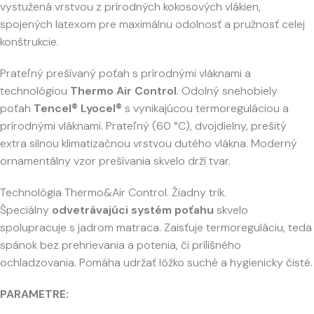
vystužená vrstvou z prírodných kokosových vlákien,
spojených latexom pre maximálnu odolnosť a pružnosť celej
konštrukcie.
Prateľný prešívaný poťah s prírodnými vláknami a
technológiou
Thermo Air Control
. Odolný snehobiely
poťah
Tencel® Lyocel®
s vynikajúcou termoreguláciou a
prírodnými vláknami. Prateľný (60 °C), dvojdielny, prešitý
extra silnou klimatizačnou vrstvou dutého vlákna. Moderný
ornamentálny vzor prešívania skvelo drží tvar.
Technológia Thermo&Air Control. Žiadny trik.
Špeciálny
odvetrávajúci systém poťahu
skvelo
spolupracuje s jadrom matraca. Zaisťuje termoreguláciu, teda
spánok bez prehrievania a potenia, či prílišného
ochladzovania. Pomáha udržať lôžko suché a hygienicky čisté.
PARAMETRE: