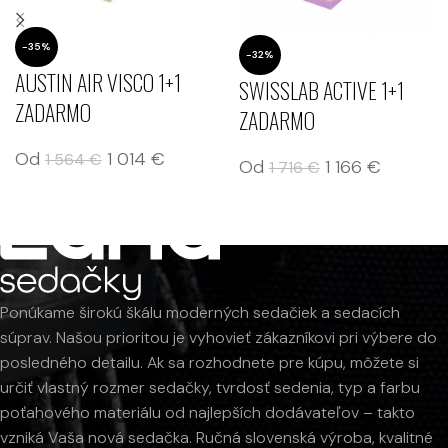
-35%
-32%
AUSTIN AIR VISCO 1+1
SWISSLAB ACTIVE 1+1
ZADARMO
ZADARMO
Od
1 014
€
1 564
€
Od
1 166
€
1 716
€
Ponúkame širokú škálu moderných sedačiek a sedacích
súprav. Našou prioritou je vyhovieť zákazníkovi pri výbere do
posledného detailu. Ak sa rozhodnete pre kúpu, môžete si
určiť vlastný rozmer sedačky, tvrdosť sedenia, typ a farbu
poťahového materiálu od najlepších dodávateľov – takto
vzniká Vaša nová sedačka. Ručná slovenská výroba, kvalitné