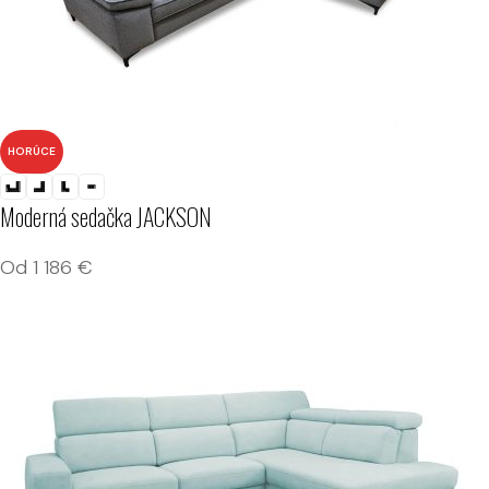
HORÚCE
Moderná sedačka JACKSON
Od
1 186
€