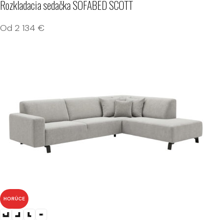
Rozkladacia sedačka SOFABED SCOTT
Od
2 134
€
HORÚCE