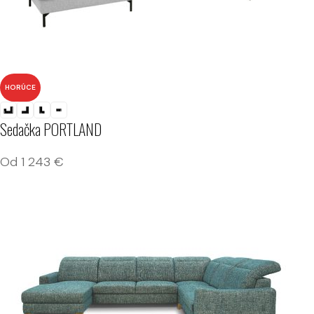
HORÚCE
Sedačka PORTLAND
Od
1 243
€