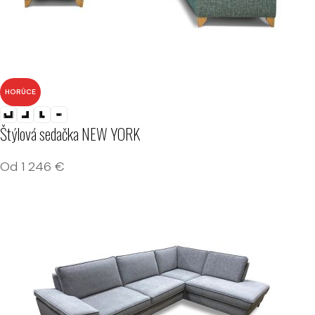
HORÚCE
Štýlová sedačka NEW YORK
Od
1 246
€