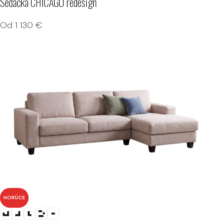
Sedačka CHICAGO redesign
Od
1 130
€
HORÚCE