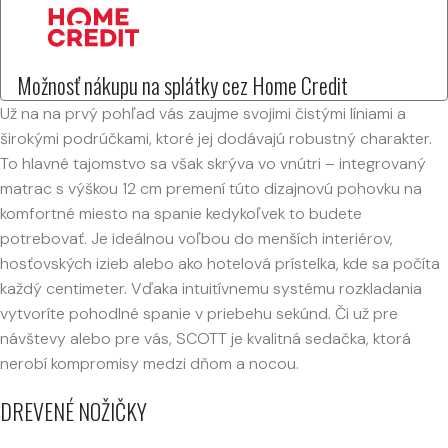
Možnosť nákupu na splátky cez Home Credit
Už na na prvý pohľad vás zaujme svojimi čistými líniami a
širokými podrúčkami, ktoré jej dodávajú robustný charakter.
To hlavné tajomstvo sa však skrýva vo vnútri – integrovaný
matrac s výškou 12 cm premení túto dizajnovú pohovku na
komfortné miesto na spanie kedykoľvek to budete
potrebovať. Je ideálnou voľbou do menších interiérov,
hosťovských izieb alebo ako hotelová prístelka, kde sa počíta
každý centimeter. Vďaka intuitívnemu systému rozkladania
vytvoríte pohodlné spanie v priebehu sekúnd. Či už pre
návštevy alebo pre vás, SCOTT je kvalitná sedačka, ktorá
nerobí kompromisy medzi dňom a nocou.
DREVENÉ NOŽIČKY