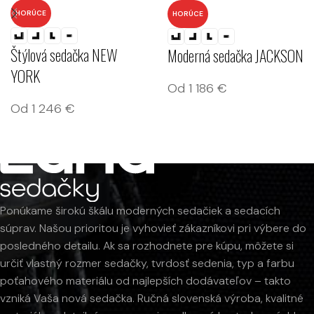
HORÚCE
HORÚCE
Štýlová sedačka NEW
Moderná sedačka JACKSON
YORK
Od
1 186
€
Od
1 246
€
Ponúkame širokú škálu moderných sedačiek a sedacích
súprav. Našou prioritou je vyhovieť zákazníkovi pri výbere do
posledného detailu. Ak sa rozhodnete pre kúpu, môžete si
určiť vlastný rozmer sedačky, tvrdosť sedenia, typ a farbu
poťahového materiálu od najlepších dodávateľov – takto
vzniká Vaša nová sedačka. Ručná slovenská výroba, kvalitné