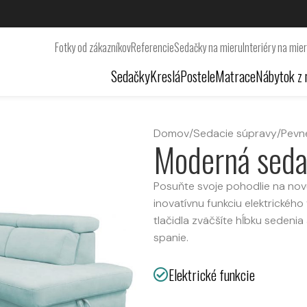
Fotky od zákazníkov
Referencie
Sedačky na mieru
Interiéry na mie
Sedačky
Kreslá
Postele
Matrace
Nábytok z 
Domov
/
Sedacie súpravy
/
Pevn
Moderná sed
Posuňte svoje pohodlie na no
inovatívnu funkciu elektrické
tlačidla zväčšíte hĺbku sedenia
spanie.
Elektrické funkcie