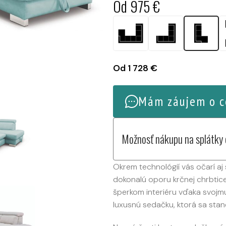
Od
975
€
Od
1 728
€
Mám záujem o c
Možnosť nákupu na splátky
Okrem technológií vás očarí aj
dokonalú oporu krčnej chrbtic
šperkom interiéru vďaka svojmu
luxusnú sedačku, ktorá sa sta