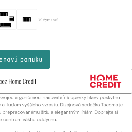
Vymazať
enovú ponuku
 cez Home Credit
 svojou ergonómiou; nastaviteľné opierky hlavy poskytnú
e aj ľuďom vyššieho vzrastu. Dizajnová sedačka Tacoma je
 prepracovanému šitiu a elegantným líniám. Doprajte si
ne centrom vášho oddychu.