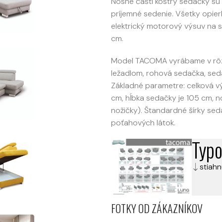
Nosné časti kostry sedačky s
príjemné sedenie. Všetky opier
elektrický motorový výsuv na s
cm.
Model TACOMA vyrábame v rôzny
ležadlom, rohová sedačka, seda
Základné parametre: celková vý
cm, hĺbka sedačky je 105 cm, 
nožičky). Štandardné šírky s
poťahových látok.
Typo
stiahn
FOTKY OD ZÁKAZNÍKOV