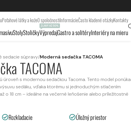
ru
Poťahové látky a kože
O spoločnosti
Informácie
Často kladené otázky
Kontakty
ZĽAVY AŽ 50%
masívu
Stoly
Stoličky
Výpredaj
Gastro a solitéry
Interiéry na mieru
é sedacie súpravy
/
Moderná sedačka TACOMA
ačka TACOMA
vú úroveň s modernou sedačkou Tacoma. Tento model ponúka
ho výsuvu sedáku, vďaka ktorému si jednoduchým stlačením
 až o 18 cm – ideálne na večerné leňošenie alebo príležitostné
Rozkladacie
Úložný priestor