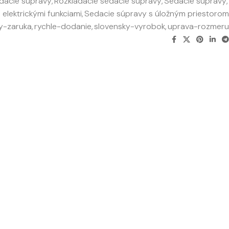
dacie súpravy
,
Rozkladacie sedacie súpravy
,
Sedacie súpravy
,
elektrickými funkciami
,
Sedacie súpravy s úložným priestorom
y-zaruka
,
rychle-dodanie
,
slovensky-vyrobok
,
uprava-rozmeru