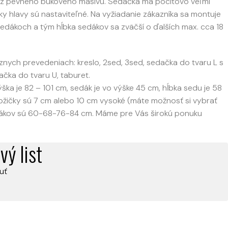
ú z pevného bukového masívu. Sedačka má pocitovo veľmi
ky hlavy sú nastaviteľné. Na vyžiadanie zákazníka sa montuje
edákoch a tým hĺbka sedákov sa zväčší o ďalších max. cca 18
ch prevedeniach: kreslo, 2sed, 3sed, sedačka do tvaru L s
čka do tvaru U, taburet.
ška je 82 – 101 cm, sedák je vo výške 45 cm, hĺbka sedu je 58
nožičky sú 7 cm alebo 10 cm vysoké (máte možnosť si vybrať
edákov sú 60-68-76-84 cm. Máme pre Vás širokú ponuku
vý list
uť