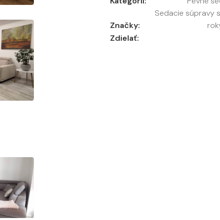
Kategórií:
Pevné se
Sedacie súpravy s 
Značky:
rok
Zdielať: