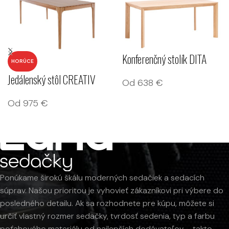
Konferenčný stolík DITA
HORÚCE
Jedálenský stôl CREATIV
Od
638
€
Od
975
€
Ponúkame širokú škálu moderných sedačiek a sedacích
súprav. Našou prioritou je vyhovieť zákazníkovi pri výbere do
posledného detailu. Ak sa rozhodnete pre kúpu, môžete si
určiť vlastný rozmer sedačky, tvrdosť sedenia, typ a farbu
poťahového materiálu od najlepších dodávateľov – takto