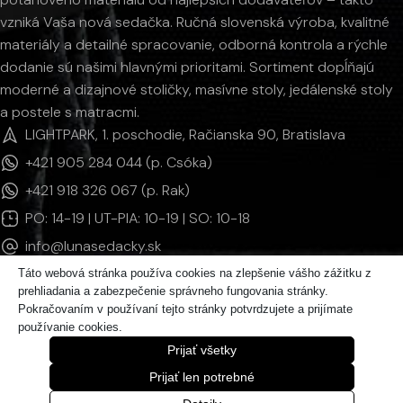
vzniká Vaša nová sedačka. Ručná slovenská výroba, kvalitné
materiály a detailné spracovanie, odborná kontrola a rýchle
dodanie sú našimi hlavnými prioritami. Sortiment dopĺňajú
moderné a dizajnové stoličky, masívne stoly, jedálenské stoly
a postele s matracmi.
LIGHTPARK, 1. poschodie, Račianska 90, Bratislava
+421 905 284 044 (p. Csóka)
+421 918 326 067 (p. Rak)
PO: 14-19 | UT-PIA: 10-19 | SO: 10-18
info@lunasedacky.sk
Táto webová stránka používa cookies na zlepšenie vášho zážitku z
prehliadania a zabezpečenie správneho fungovania stránky.
INFORMÁCIE
Pokračovaním v používaní tejto stránky potvrdzujete a prijímate
používanie cookies.
KATEGÓRIE PRODUKTOV
Prijať všetky
© 2011 - 2026 LUNAsedačky | Všetky práva vyhradené.
Prijať len potrebné