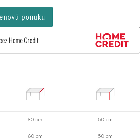
enovú ponuku
 cez Home Credit
80 cm
50 cm
60 cm
50 cm