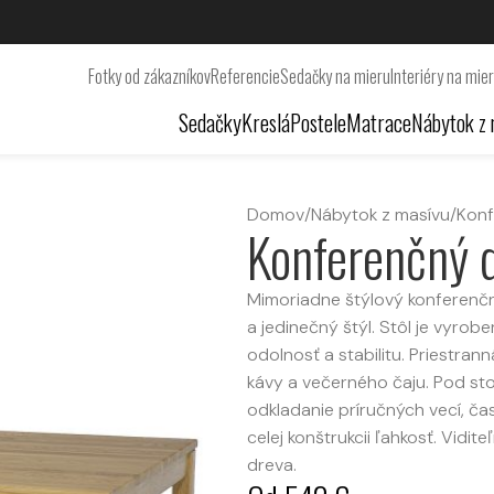
Fotky od zákazníkov
Referencie
Sedačky na mieru
Interiéry na mie
Sedačky
Kreslá
Postele
Matrace
Nábytok z 
Domov
/
Nábytok z masívu
/
Konf
Konferenčný 
Mimoriadne štýlový konferenčn
a jedinečný štýl. Stôl je vyrob
odolnosť a stabilitu. Priestran
kávy a večerného čaju. Pod sto
odkladanie príručných vecí, ča
celej konštrukcii ľahkosť. Vidi
dreva.