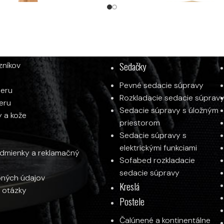
tolík FLUX
E
KATEGÓRIE PRODUKTOV
Sedačky
zníkov
Pevné sedacie súpravy
ieru
Rozkladacie sedacie súprav
ieru
Konferenčný stôl ST375
Sedacie súpravy s úložným
y a kože
priestorom
Od
365
€
Sedacie súpravy s
elektrickými funkciami
mienky a reklamačný
Sofabed rozkladacie
sedacie súpravy
ných údajov
Kreslá
 otázky
Postele
Čalúnené a kontinentálne