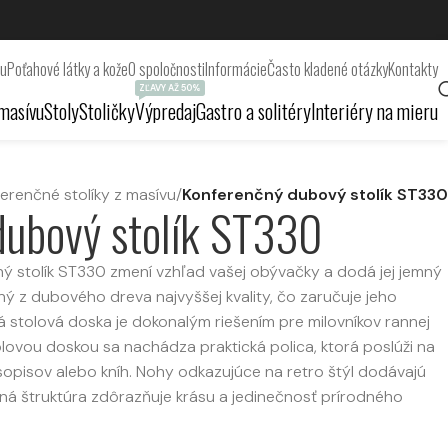
ru
Poťahové látky a kože
O spoločnosti
Informácie
Často kladené otázky
Kontakty
ZĽAVY AŽ 50%
masívu
Stoly
Stoličky
Výpredaj
Gastro a solitéry
Interiéry na mieru
erenčné stolíky z masívu
/
Konferenčný dubový stolík ST330
dubový stolík ST330
ý stolík ST330 zmení vzhľad vašej obývačky a dodá jej jemný
ený z dubového dreva najvyššej kvality, čo zaručuje jeho
ná stolová doska je dokonalým riešením pre milovníkov rannej
lovou doskou sa nachádza praktická polica, ktorá poslúži na
sopisov alebo kníh. Nohy odkazujúce na retro štýl dodávajú
teľná štruktúra zdôrazňuje krásu a jedinečnosť prírodného