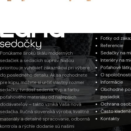
Konferenčný stolík DITA
Konferenčný s
INFORMÁCI
Od
638
€
Od
237
€
Fotky od záka
Referencie
Sedačky na m
Ponúkame širokú škálu moderných
Interiéry na m
sedačiek a sedacích súprav. Našou
Poťahové látk
prioritou je vyhovieť zákazníkovi pri výbere
O spoločnosti
do posledného detailu. Ak sa rozhodnete
Informácie
pre kúpu, môžete si určiť vlastný rozmer
Obchodné pod
sedačky, tvrdosť sedenia, typ a farbu
poriadok
poťahového materiálu od najlepších
Ochrana osob
dodávateľov – takto vzniká Vaša nová
Často kladené
sedačka. Ručná slovenská výroba, kvalitné
Kontakty
materiály a detailné spracovanie, odborná
kontrola a rýchle dodanie sú našimi