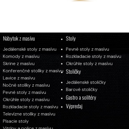
Nábytok z masívu
Stoly
Jedálenské stoly z masívu
Pevné stoly z masívu
y
Komody z masívu
Rozkladacie stoly z masívu
Konferenčný stôl ST376
Skrine z masívu
Okrúhle stoly z masívu
Stoličky
Konferenčné stolíky z masívu
Od
416
€
Lavice z masívu
Jedálenské stoličky
Nočné stolíky z masívu
Barové stoličky
Pevné stoly z masívu
Gastro a solitéry
Okrúhle stoly z masívu
Výpredaj
Rozkladacie stoly z masívu
Televízne stolíky z masívu
Písacie stoly
Vitríny a police z masívu