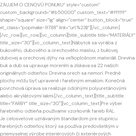
ZÁUJEM O CENOVÚ PONUKU“ style=“custom“
custom_background=“#b50000″ custom_text=“#ffffff“
shape=“square“ size=“lg“ align=“center“ button_block=“true“
el_class=“popmake-9788″ link=“url:%23||“][/vc_column]
[/vc_row][vc_row][vc_column][title_subtitle title=“MATERIÁLY“
title_size=“30″][vc_column_text]Nábytok sa vyrába z
bukového, dubového a orechového masívu, z bukovej,
dubovej a orechovej dýhy na veľkoplošnom materiáli. Drevina
buk a dub sa upravuje morením a získava sa 22 našich
originálnych odtieňov. Drevina orech sa nemorí. Predné
plochy môžu byť upravené i farebným emailom. Konečná
povrchová úprava sa realizuje odolnými polyuretánovými
alebo akrylátovými lakmi.[/vc_column_text][title_subtitle
title=“FARBY“ title_size=“30″][vc_column_text]Pre výber
farebného odtieňa používame vzorkovník farieb RAL.
Je celosvetove uznávaným štandardom pre stupnicu
farebných odtieňov, ktorý sa používa predovšetkým v
priemyselnej výrobe interiérových či exteriérových