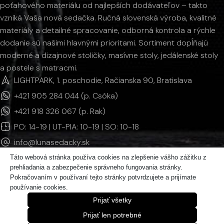
poťahového materiálu od najlepších dodávateľov – takto
vzniká Vaša nová sedačka. Ručná slovenská výroba, kvalitné
materiály a detailné spracovanie, odborná kontrola a rýchle
dodanie sú našimi hlavnými prioritami. Sortiment dopĺňajú
moderné a dizajnové stoličky, masívne stoly, jedálenské stoly
a postele s matracmi.
LIGHTPARK, 1. poschodie, Račianska 90, Bratislava
+421 905 284 044 (p. Csóka)
+421 918 326 067 (p. Rak)
PO: 14-19 | UT-PIA: 10-19 | SO: 10-18
info@lunasedacky.sk
Táto webová stránka používa cookies na zlepšenie vášho zážitku z
prehliadania a zabezpečenie správneho fungovania stránky.
INFORMÁCIE
Pokračovaním v používaní tejto stránky potvrdzujete a prijímate
používanie cookies.
KATEGÓRIE PRODUKTOV
Prijať všetky
© 2011 - 2026 LUNAsedačky | Všetky práva vyhradené.
Prijať len potrebné