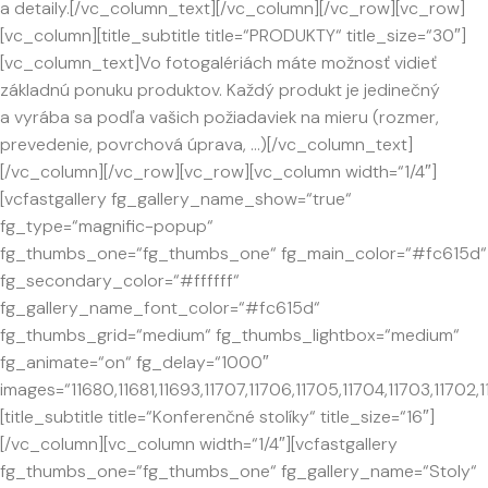
a detaily.[/vc_column_text][/vc_column][/vc_row][vc_row]
[vc_column][title_subtitle title=“PRODUKTY“ title_size=“30″]
[vc_column_text]Vo fotogalériách máte možnosť vidieť
základnú ponuku produktov. Každý produkt je jedinečný
a vyrába sa podľa vašich požiadaviek na mieru (rozmer,
prevedenie, povrchová úprava, …)[/vc_column_text]
[/vc_column][/vc_row][vc_row][vc_column width=“1/4″]
[vcfastgallery fg_gallery_name_show=“true“
fg_type=“magnific-popup“
fg_thumbs_one=“fg_thumbs_one“ fg_main_color=“#fc615d“
fg_secondary_color=“#ffffff“
fg_gallery_name_font_color=“#fc615d“
fg_thumbs_grid=“medium“ fg_thumbs_lightbox=“medium“
fg_animate=“on“ fg_delay=“1000″
images=“11680,11681,11693,11707,11706,11705,11704,11703,11702,11
[title_subtitle title=“Konferenčné stolíky“ title_size=“16″]
[/vc_column][vc_column width=“1/4″][vcfastgallery
fg_thumbs_one=“fg_thumbs_one“ fg_gallery_name=“Stoly“