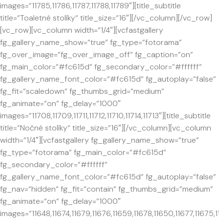
images=“11785,11786,11787,11788,11789″][title_subtitle
title=“Toaletné stolíky“ title_size=“16″][/vc_column][/vc_row]
[vc_row][vc_column width=“1/4″][vcfastgallery
fg_gallery_name_show=“true“ fg_type=“fotorama“
fg_over_image=“fg_over_image_off“ fg_caption=“on“
fg_main_color=“#fc615d“ fg_secondary_color=“#ffffff“
fg_gallery_name_font_color=“#fc615d“ fg_autoplay=“false“
fg_fit=“scaledown“ fg_thumbs_grid=“medium“
fg_animate=“on“ fg_delay=“1000″
images=“11708,11709,11711,11712,11710,11714,11713″][title_subtitle
title=“Nočné stolíky“ title_size=“16″][/vc_column][vc_column
width=“1/4″][vcfastgallery fg_gallery_name_show=“true“
fg_type=“fotorama“ fg_main_color=“#fc615d“
fg_secondary_color=“#ffffff“
fg_gallery_name_font_color=“#fc615d“ fg_autoplay=“false“
fg_nav=“hidden“ fg_fit=“contain“ fg_thumbs_grid=“medium“
fg_animate=“on“ fg_delay=“1000″
images=“11648,11674,11679,11676,11659,11678,11650,11677,11675,11