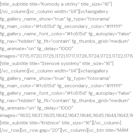
[title_subtitle title=“Komody a vitríny“ title_size=“16″]
[/vc_column][vc_column width=“1/4″][vcfastgallery
fg_gallery_name_show=“true“ fg_type=“fotorama“
fg_main_color=“#fc615d“ fg_secondary_color=“#ffffff“
fg_gallery_name_font_color=“#fc615d“ fg_autoplay=“false“
fg_nav=“hidden“ fg_fit=“contain“ fg_thumbs_grid=“medium“
fg_animate=“on“ fg_delay=“1000″
images=“11715,11720,11725,11721,11717,11726,11724,11723,11722,11719
[title_subtitle title=“Stenové systémy“ title_size=“16″]
[/vc_column][vc_column width=“1/4″][vcfastgallery
fg_gallery_name_show=“true“ fg_type=“fotorama“
fg_main_color=“#fc615d“ fg_secondary_color=“#ffffff“
fg_gallery_name_font_color=“#fc615d“ fg_autoplay=“false“
fg_nav=“hidden“ fg_fit=“contain“ fg_thumbs_grid=“medium“
fg_animate=“on“ fg_delay=“1000″
images=“11632,11637,11635,11642,11647,11646,11645,11644,11643,11
[title_subtitle title=“Knižnice“ title_size=“16″][/vc_column]
[/vc_row][vc_row gap=“20″][vc_column][vc_btn title=“MÁM