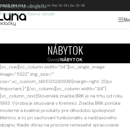
0905 284 044
Po: 14-19 | Ut-Pia: 10-19 | So: 10-18
Preskočiť na navigáciu
Preskočiť na hlavný obsah
Me
NÁBYTOK
Úvod
/
NÁBYTOK
[vc_row][vc_column width=“1/4″][vc_single_image
image=“11322″ img_size=““
css=“.vc_custom_1465133245938{margin-right: 20px
!important;}“][/vc_column][vc_column width=“3/4″]
[vc_column_text]Slovenská značka BRIK je na trhu od roku
1993. Výroba je situovaná v Kremnici. Značka BRIK ponúka
moderné a kvalitné produkty pre dlhodobú spokojnosť
klientov, a to pri zachovaní funkcionality a nadčasového
dizajnu. Kladie dôraz na precízne remeselné spracovanie