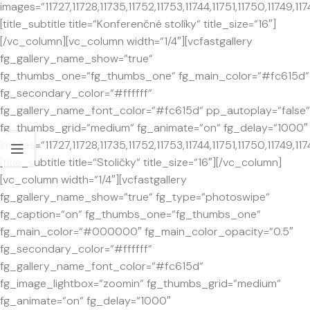
images=“11727,11728,11735,11752,11753,11744,11751,11750,11749,1174
[title_subtitle title=“Konferenčné stolíky“ title_size=“16″]
[/vc_column][vc_column width=“1/4″][vcfastgallery
fg_gallery_name_show=“true“
fg_thumbs_one=“fg_thumbs_one“ fg_main_color=“#fc615d“
fg_secondary_color=“#ffffff“
fg_gallery_name_font_color=“#fc615d“ pp_autoplay=“false“
fg_thumbs_grid=“medium“ fg_animate=“on“ fg_delay=“1000″
images=“11727,11728,11735,11752,11753,11744,11751,11750,11749,1174
[title_subtitle title=“Stoličky“ title_size=“16″][/vc_column]
[vc_column width=“1/4″][vcfastgallery
fg_gallery_name_show=“true“ fg_type=“photoswipe“
fg_caption=“on“ fg_thumbs_one=“fg_thumbs_one“
fg_main_color=“#000000″ fg_main_color_opacity=“0.5″
fg_secondary_color=“#ffffff“
fg_gallery_name_font_color=“#fc615d“
fg_image_lightbox=“zoomin“ fg_thumbs_grid=“medium“
fg_animate=“on“ fg_delay=“1000″