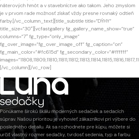
náterových hmôt a v stavebníctve ako takom. Jeho zmyslom
je v prvom rade možnosť získať vždy presne rovnaký odtieň
farby.[/vc_column_text][title_subtitle title=“DÝHY“
title_size=“30″][vcfastgallery fg_gallery_name_show=“true“
columns=“7″ fg_type=“only_image“
fg_over_image=“fg_over_image_off“ fg_caption=“on“
fg_main_color=“#fc615d“ fg_secondary_color=“#ffffff“
images=“11808,11809,11810,11811,11812,11813,11814,11815,11816,11817
[/vc_column][/vc_row]
Ponúkame širokú škálu moderných sedačiek a sedacích
súprav. Našou prioritou je vyhovieť zákazníkovi pri výbere do
posledného detailu. Ak sa rozhodnete pre kúpu, môžete si
určiť vlastný rozmer sedačky, tvrdosť sedenia, typ a farbu