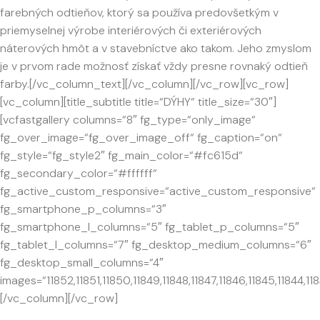
farebných odtieňov, ktorý sa používa predovšetkým v
priemyselnej výrobe interiérových či exteriérových
náterových hmôt a v stavebníctve ako takom. Jeho zmyslom
je v prvom rade možnosť získať vždy presne rovnaký odtieň
farby.[/vc_column_text][/vc_column][/vc_row][vc_row]
[vc_column][title_subtitle title=“DÝHY“ title_size=“30″]
[vcfastgallery columns=“8″ fg_type=“only_image“
fg_over_image=“fg_over_image_off“ fg_caption=“on“
fg_style=“fg_style2″ fg_main_color=“#fc615d“
fg_secondary_color=“#ffffff“
fg_active_custom_responsive=“active_custom_responsive“
fg_smartphone_p_columns=“3″
fg_smartphone_l_columns=“5″ fg_tablet_p_columns=“5″
fg_tablet_l_columns=“7″ fg_desktop_medium_columns=“6″
fg_desktop_small_columns=“4″
images=“11852,11851,11850,11849,11848,11847,11846,11845,11844,11843
[/vc_column][/vc_row]