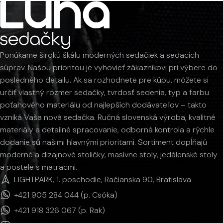
Ponúkame širokú škálu moderných sedačiek a sedacích
súprav. Našou prioritou je vyhovieť zákazníkovi pri výbere do
posledného detailu. Ak sa rozhodnete pre kúpu, môžete si
určiť vlastný rozmer sedačky, tvrdosť sedenia, typ a farbu
poťahového materiálu od najlepších dodávateľov – takto
vzniká Vaša nová sedačka. Ručná slovenská výroba, kvalitné
materiály a detailné spracovanie, odborná kontrola a rýchle
dodanie sú našimi hlavnými prioritami. Sortiment dopĺňajú
moderné a dizajnové stoličky, masívne stoly, jedálenské stoly
a postele s matracmi.
LIGHTPARK, 1. poschodie, Račianska 90, Bratislava
+421 905 284 044 (p. Csóka)
+421 918 326 067 (p. Rak)