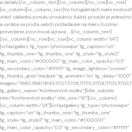
a detaily.[/vc_column_text][/vc_column][/vc_row][vc_row]
[vc_column][vc_column_text]Vo fotogalériách máte možnosť
vidieť základnú ponuku produktov. Každý produkt je jedinečný
a vyrába sa podľa vašich požiadaviek na mieru (rozmer,
prevedenie, povrchová úprava, …)[/vc_column_text]
[/vc_column][/vc_row][vc_row][vc_column width=“1/4″]
[vcfastgallery fg_type=“photoswipe“ fg_caption=“on“
fg_thumbs_one=“fg_thumbs_one“ fg_style=“fg_style2″
fg_main_color=“#000000″ fg_main_color_opacity=“0.5″
fg_secondary_color=“#ffffff“ fg_image_lightbox=“zoomin“
fg_thumbs_grid=“medium“ fg_animate=“on“ fg_delay=“1000″
images=“11680,11681,11693,11707,11706,11705,11704,11703,11702,1
fg_gallery_name=“Konferenčné stolíky“][title_subtitle
title=“Konferenčné stolíky“ title_size=“16″][/vc_column]
[vc_column width=“1/4″][vcfastgallery fg_type=“photoswipe“
fg_caption=“on“ fg_thumbs_one=“fg_thumbs_one“
fg_style=“fg_style2″ fg_main_color=“#000000″
fg_main_color_opacity=“0.5″ fg_secondary_color=“#ffffff“