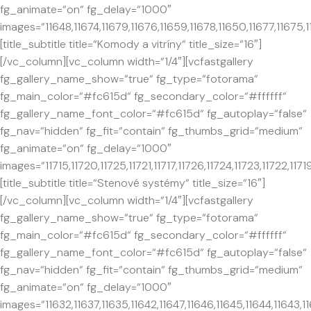
fg_animate=“on“ fg_delay=“1000″
images=“11648,11674,11679,11676,11659,11678,11650,11677,11675,11
[title_subtitle title=“Komody a vitríny“ title_size=“16″]
[/vc_column][vc_column width=“1/4″][vcfastgallery
fg_gallery_name_show=“true“ fg_type=“fotorama“
fg_main_color=“#fc615d“ fg_secondary_color=“#ffffff“
fg_gallery_name_font_color=“#fc615d“ fg_autoplay=“false“
fg_nav=“hidden“ fg_fit=“contain“ fg_thumbs_grid=“medium“
fg_animate=“on“ fg_delay=“1000″
images=“11715,11720,11725,11721,11717,11726,11724,11723,11722,11719
[title_subtitle title=“Stenové systémy“ title_size=“16″]
[/vc_column][vc_column width=“1/4″][vcfastgallery
fg_gallery_name_show=“true“ fg_type=“fotorama“
fg_main_color=“#fc615d“ fg_secondary_color=“#ffffff“
fg_gallery_name_font_color=“#fc615d“ fg_autoplay=“false“
fg_nav=“hidden“ fg_fit=“contain“ fg_thumbs_grid=“medium“
fg_animate=“on“ fg_delay=“1000″
images=“11632,11637,11635,11642,11647,11646,11645,11644,11643,11