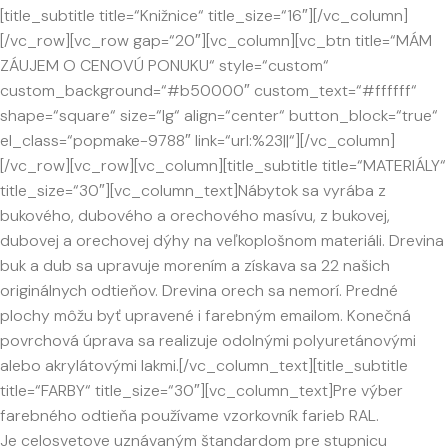
[title_subtitle title=“Knižnice“ title_size=“16″][/vc_column]
[/vc_row][vc_row gap=“20″][vc_column][vc_btn title=“MÁM
ZÁUJEM O CENOVÚ PONUKU“ style=“custom“
custom_background=“#b50000″ custom_text=“#ffffff“
shape=“square“ size=“lg“ align=“center“ button_block=“true“
el_class=“popmake-9788″ link=“url:%23||“][/vc_column]
[/vc_row][vc_row][vc_column][title_subtitle title=“MATERIÁLY“
title_size=“30″][vc_column_text]Nábytok sa vyrába z
bukového, dubového a orechového masívu, z bukovej,
dubovej a orechovej dýhy na veľkoplošnom materiáli. Drevina
buk a dub sa upravuje morením a získava sa 22 našich
originálnych odtieňov. Drevina orech sa nemorí. Predné
plochy môžu byť upravené i farebným emailom. Konečná
povrchová úprava sa realizuje odolnými polyuretánovými
alebo akrylátovými lakmi.[/vc_column_text][title_subtitle
title=“FARBY“ title_size=“30″][vc_column_text]Pre výber
farebného odtieňa používame vzorkovník farieb RAL.
Je celosvetove uznávaným štandardom pre stupnicu