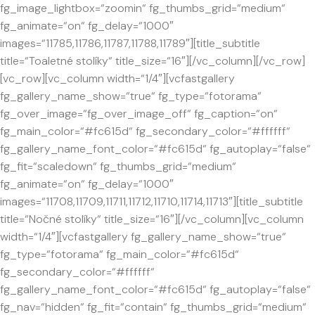
fg_image_lightbox=“zoomin“ fg_thumbs_grid=“medium“
fg_animate=“on“ fg_delay=“1000″
images=“11785,11786,11787,11788,11789″][title_subtitle
title=“Toaletné stolíky“ title_size=“16″][/vc_column][/vc_row]
[vc_row][vc_column width=“1/4″][vcfastgallery
fg_gallery_name_show=“true“ fg_type=“fotorama“
fg_over_image=“fg_over_image_off“ fg_caption=“on“
fg_main_color=“#fc615d“ fg_secondary_color=“#ffffff“
fg_gallery_name_font_color=“#fc615d“ fg_autoplay=“false“
fg_fit=“scaledown“ fg_thumbs_grid=“medium“
fg_animate=“on“ fg_delay=“1000″
images=“11708,11709,11711,11712,11710,11714,11713″][title_subtitle
title=“Nočné stolíky“ title_size=“16″][/vc_column][vc_column
width=“1/4″][vcfastgallery fg_gallery_name_show=“true“
fg_type=“fotorama“ fg_main_color=“#fc615d“
fg_secondary_color=“#ffffff“
fg_gallery_name_font_color=“#fc615d“ fg_autoplay=“false“
fg_nav=“hidden“ fg_fit=“contain“ fg_thumbs_grid=“medium“