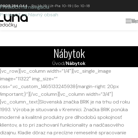
0905 284 044
Po: 14-19 | Ut-Pia: 10-19 | So: 10-18
Preskočiť na navigáciu
Preskočiť na hlavný obsah
Me
Nábytok
Úvod
/
Nábytok
[vc_row][vc_column width=“1/4″][vc_single_image
image=“11322″ img_size=““
css=“.vc_custom_1465133245938{margin-right: 20px
!important;}“][/vc_column][vc_column width=“3/4″]
[vc_column_text]Slovenská značka BRIK je na trhu od roku
1993. Výroba je situovaná v Kremnici. Značka BRIK ponúka
moderné a kvalitné produkty pre dlhodobú spokojnosť
klientov, a to pri zachovaní funkcionality a nadčasového
dizajnu. Kladie dôraz na precízne remeselné spracovanie