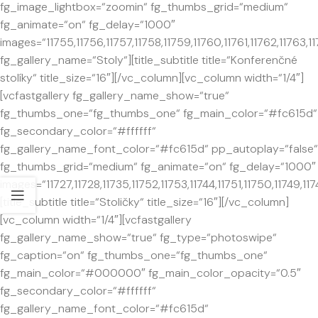
fg_image_lightbox=“zoomin“ fg_thumbs_grid=“medium“
fg_animate=“on“ fg_delay=“1000″
images=“11755,11756,11757,11758,11759,11760,11761,11762,11763,117
fg_gallery_name=“Stoly“][title_subtitle title=“Konferenčné
stolíky“ title_size=“16″][/vc_column][vc_column width=“1/4″]
[vcfastgallery fg_gallery_name_show=“true“
fg_thumbs_one=“fg_thumbs_one“ fg_main_color=“#fc615d“
fg_secondary_color=“#ffffff“
fg_gallery_name_font_color=“#fc615d“ pp_autoplay=“false“
fg_thumbs_grid=“medium“ fg_animate=“on“ fg_delay=“1000″
images=“11727,11728,11735,11752,11753,11744,11751,11750,11749,1174
[title_subtitle title=“Stoličky“ title_size=“16″][/vc_column]
[vc_column width=“1/4″][vcfastgallery
fg_gallery_name_show=“true“ fg_type=“photoswipe“
fg_caption=“on“ fg_thumbs_one=“fg_thumbs_one“
fg_main_color=“#000000″ fg_main_color_opacity=“0.5″
fg_secondary_color=“#ffffff“
fg_gallery_name_font_color=“#fc615d“