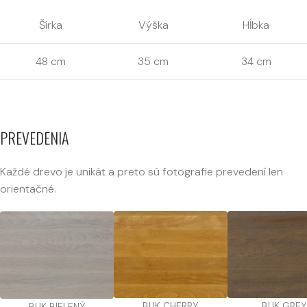
Šírka
Výška
Hĺbka
48 cm
35 cm
34 cm
PREVEDENIA
Každé drevo je unikát a preto sú fotografie prevedení len
orientačné.
BUK CHERRY
BUK GREY
BUK BIELENÝ