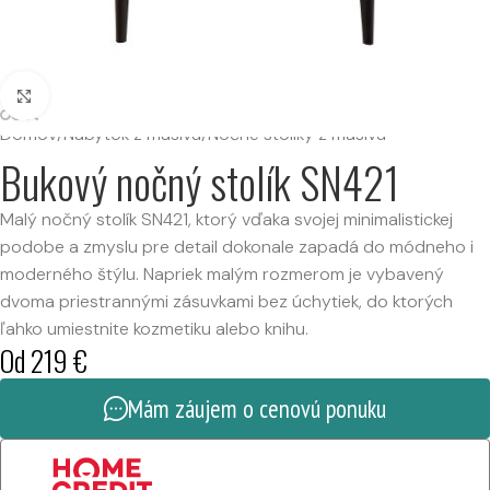
Kliknutím zväčšíte
Domov
/
Nábytok z masívu
/
Nočné stolíky z masívu
Bukový nočný stolík SN421
Malý nočný stolík SN421, ktorý vďaka svojej minimalistickej
podobe a zmyslu pre detail dokonale zapadá do módneho i
moderného štýlu. Napriek malým rozmerom je vybavený
dvoma priestrannými zásuvkami bez úchytiek, do ktorých
ľahko umiestnite kozmetiku alebo knihu.
Od
219
€
Mám záujem o cenovú ponuku