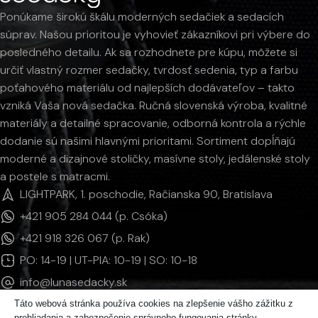
Ponúkame širokú škálu moderných sedačiek a sedacích
súprav. Našou prioritou je vyhovieť zákazníkovi pri výbere do
posledného detailu. Ak sa rozhodnete pre kúpu, môžete si
určiť vlastný rozmer sedačky, tvrdosť sedenia, typ a farbu
poťahového materiálu od najlepších dodávateľov – takto
vzniká Vaša nová sedačka. Ručná slovenská výroba, kvalitné
materiály a detailné spracovanie, odborná kontrola a rýchle
dodanie sú našimi hlavnými prioritami. Sortiment dopĺňajú
moderné a dizajnové stoličky, masívne stoly, jedálenské stoly
a postele s matracmi.
LIGHTPARK, 1. poschodie, Račianska 90, Bratislava
+421 905 284 044 (p. Csóka)
+421 918 326 067 (p. Rak)
PO: 14-19 | UT-PIA: 10-19 | SO: 10-18
info@lunasedacky.sk
Táto webová stránka používa cookies na zlepšenie vášho zážitku z
prehliadania a zabezpečenie správneho fungovania stránky.