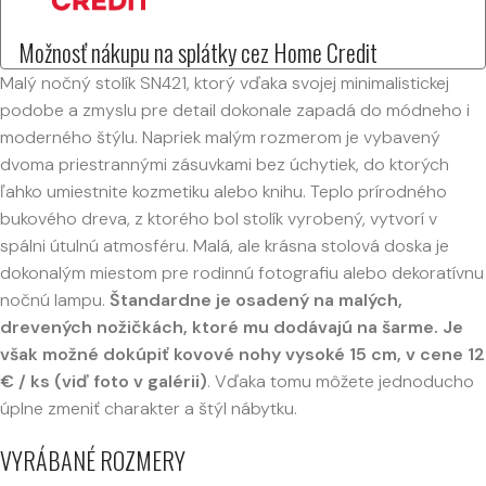
Možnosť nákupu na splátky cez Home Credit
Malý nočný stolík SN421, ktorý vďaka svojej minimalistickej
podobe a zmyslu pre detail dokonale zapadá do módneho i
moderného štýlu. Napriek malým rozmerom je vybavený
dvoma priestrannými zásuvkami bez úchytiek, do ktorých
ľahko umiestnite kozmetiku alebo knihu. Teplo prírodného
bukového dreva, z ktorého bol stolík vyrobený, vytvorí v
spálni útulnú atmosféru. Malá, ale krásna stolová doska je
dokonalým miestom pre rodinnú fotografiu alebo dekoratívnu
nočnú lampu.
Štandardne je osadený na malých,
drevených nožičkách, ktoré mu dodávajú na šarme. Je
však možné dokúpiť kovové nohy vysoké 15 cm, v cene 12
€ / ks (viď foto v galérii)
. Vďaka tomu môžete jednoducho
úplne zmeniť charakter a štýl nábytku.
VYRÁBANÉ ROZMERY