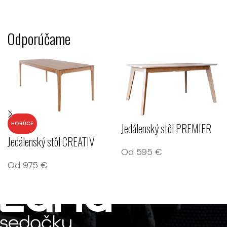
Odporúčame
HORÚCE
Jedálenský stôl PREMIER
Jedálenský stôl CREATIV
Od
595
€
Od
975
€