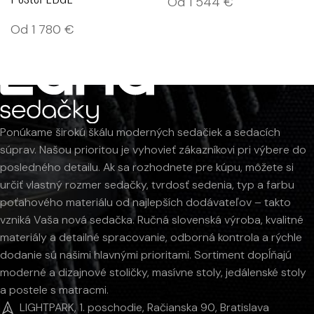
Od
1 544
€
Od
1 780
€
Ponúkame širokú škálu moderných sedačiek a sedacích
súprav. Našou prioritou je vyhovieť zákazníkovi pri výbere do
posledného detailu. Ak sa rozhodnete pre kúpu, môžete si
určiť vlastný rozmer sedačky, tvrdosť sedenia, typ a farbu
poťahového materiálu od najlepších dodávateľov – takto
vzniká Vaša nová sedačka. Ručná slovenská výroba, kvalitné
materiály a detailné spracovanie, odborná kontrola a rýchle
dodanie sú našimi hlavnými prioritami. Sortiment dopĺňajú
moderné a dizajnové stoličky, masívne stoly, jedálenské stoly
a postele s matracmi.
LIGHTPARK, 1. poschodie, Račianska 90, Bratislava