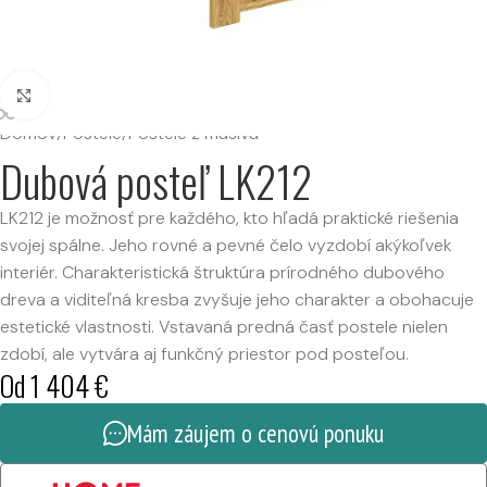
Kliknutím zväčšíte
Domov
/
Postele
/
Postele z masívu
Dubová posteľ LK212
LK212 je možnosť pre každého, kto hľadá praktické riešenia
svojej spálne. Jeho rovné a pevné čelo vyzdobí akýkoľvek
interiér. Charakteristická štruktúra prírodného dubového
dreva a viditeľná kresba zvyšuje jeho charakter a obohacuje
estetické vlastnosti. Vstavaná predná časť postele nielen
zdobí, ale vytvára aj funkčný priestor pod posteľou.
Od
1 404
€
Mám záujem o cenovú ponuku