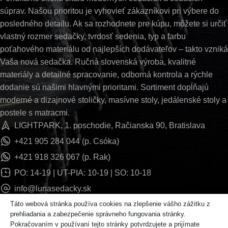
súprav. Našou prioritou je vyhovieť zákazníkovi pri výbere do
posledného detailu. Ak sa rozhodnete pre kúpu, môžete si určiť
vlastný rozmer sedačky, tvrdosť sedenia, typ a farbu
poťahového materiálu od najlepších dodávateľov – takto vzniká
Vaša nová sedačka. Ručná slovenská výroba, kvalitné
materiály a detailné spracovanie, odborná kontrola a rýchle
dodanie sú našimi hlavnými prioritami. Sortiment dopĺňajú
moderné a dizajnové stoličky, masívne stoly, jedálenské stoly a
postele s matracmi.
LIGHTPARK, 1. poschodie, Račianska 90, Bratislava
+421 905 284 044 (p. Csóka)
+421 918 326 067 (p. Rak)
PO: 14-19 | UT-PIA: 10-19 | SO: 10-18
info@lunasedacky.sk
Táto webová stránka používa cookies na zlepšenie vášho zážitku z
prehliadania a zabezpečenie správneho fungovania stránky.
INFORMÁCIE
Pokračovaním v používaní tejto stránky potvrdzujete a prijímate