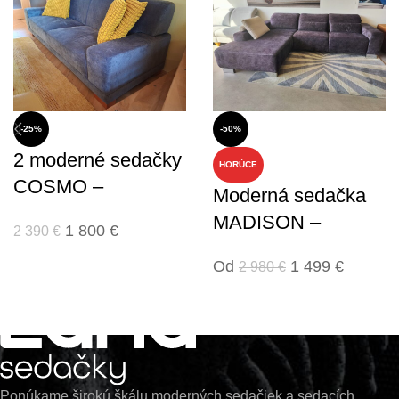
-25%
-50%
2 moderné sedačky
HORÚCE
COSMO –
Moderná sedačka
VÝPREDAJ
MADISON –
1 800
€
2 390
€
VÝPREDAJ
Od
1 499
€
2 980
€
Ponúkame širokú škálu moderných sedačiek a sedacích