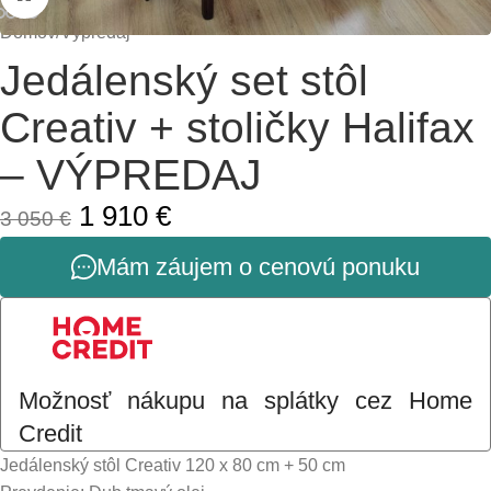
Domov
/
Výpredaj
Jedálenský set stôl
Creativ + stoličky Halifax
– VÝPREDAJ
1 910
€
3 050
€
Mám záujem o cenovú ponuku
Možnosť nákupu na splátky cez Home
Credit
Jedálenský stôl Creativ 120 x 80 cm + 50 cm