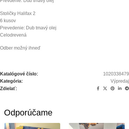
Prevdenie: Dub tmavý olej
Stoličky Halifax 2
6 kusov
Prevedenie: Dub tmavý olej
Celodrevená
Odber možný ihneď
Katalógové číslo:
1020338479
Kategória:
Výpredaj
Zdielať:
Odporúčame