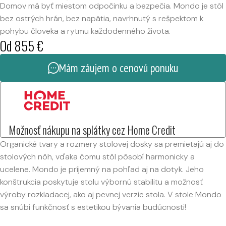
Domov má byť miestom odpočinku a bezpečia. Mondo je stôl
bez ostrých hrán, bez napätia, navrhnutý s rešpektom k
pohybu človeka a rytmu každodenného života.
Od
855
€
Mám záujem o cenovú ponuku
Možnosť nákupu na splátky cez Home Credit
Organické tvary a rozmery stolovej dosky sa premietajú aj do
stolových nôh, vďaka čomu stôl pôsobí harmonicky a
ucelene. Mondo je príjemný na pohľad aj na dotyk. Jeho
konštrukcia poskytuje stolu výbornú stabilitu a možnosť
výroby rozkladacej, ako aj pevnej verzie stola. V stole Mondo
sa snúbi funkčnosť s estetikou bývania budúcnosti!