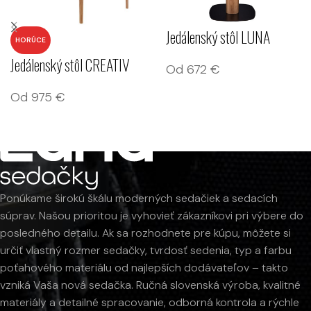
Jedálenský stôl LUNA
HORÚCE
Jedálenský stôl CREATIV
Od
672
€
Od
975
€
Ponúkame širokú škálu moderných sedačiek a sedacích
súprav. Našou prioritou je vyhovieť zákazníkovi pri výbere do
posledného detailu. Ak sa rozhodnete pre kúpu, môžete si
určiť vlastný rozmer sedačky, tvrdosť sedenia, typ a farbu
poťahového materiálu od najlepších dodávateľov – takto
vzniká Vaša nová sedačka. Ručná slovenská výroba, kvalitné
materiály a detailné spracovanie, odborná kontrola a rýchle