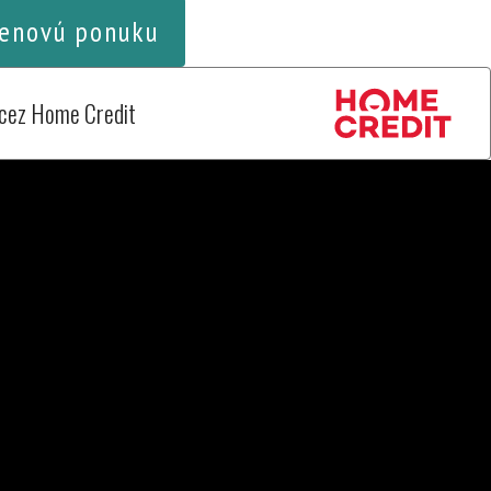
enovú ponuku
 cez Home Credit