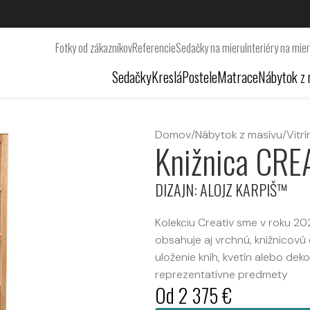
Fotky od zákazníkov
Referencie
Sedačky na mieru
Interiéry na mie
Sedačky
Kreslá
Postele
Matrace
Nábytok z 
Domov
/
Nábytok z masívu
/
Vitr
Knižnica CRE
DIZAJN: ALOJZ KARPIŠ™
Kolekciu Creativ sme v roku 202
obsahuje aj vrchnú, knižnicovú
uloženie kníh, kvetín alebo dek
reprezentatívne predmety
Od
2 375
€