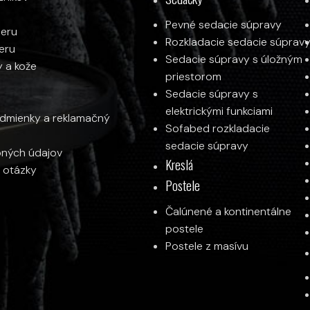
Pevné sedacie súpravy
ieru
Rozkladacie sedacie súprav
ieru
Sedacie súpravy s úložným
y a kože
priestorom
Sedacie súpravy s
elektrickými funkciami
mienky a reklamačný
Sofabed rozkladacie
sedacie súpravy
ných údajov
Kreslá
 otázky
Postele
Čalúnené a kontinentálne
postele
Postele z masívu