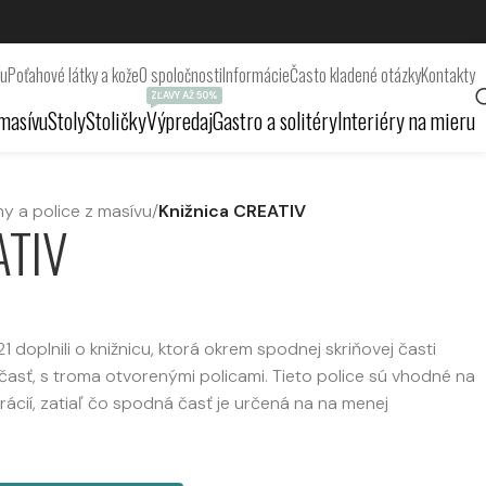
ru
Poťahové látky a kože
O spoločnosti
Informácie
Často kladené otázky
Kontakty
ZĽAVY AŽ 50%
masívu
Stoly
Stoličky
Výpredaj
Gastro a solitéry
Interiéry na mieru
íny a police z masívu
/
Knižnica CREATIV
ATIV
1 doplnili o knižnicu, ktorá okrem spodnej skriňovej časti
 časť, s troma otvorenými policami. Tieto police sú vhodné na
orácií, zatiaľ čo spodná časť je určená na na menej