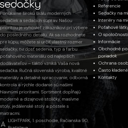
Referencie
Sedačky na m
Ponúkame širokú škálu moderných
Interiéry na m
sedačiek a sedacích súprav. Našou
Poťahové látk
prioritou je vyhovieť zákazníkovi pri výbere
O spoločnosti
do posledného detailu. Ak sa rozhodnete
Informácie
pre kúpu, môžete si určiť vlastný rozmer
Obchodné pod
sedačky, tvrdosť sedenia, typ a farbu
poriadok
poťahového materiálu od najlepších
Ochrana osob
dodávateľov – takto vzniká Vaša nová
Často kladené
sedačka. Ručná slovenská výroba, kvalitné
Kontakty
materiály a detailné spracovanie, odborná
kontrola a rýchle dodanie sú našimi
hlavnými prioritami. Sortiment dopĺňajú
moderné a dizajnové stoličky, masívne
stoly, jedálenské stoly a postele s
matracmi.
LIGHTPARK, 1. poschodie, Račianska 90,
Bratislava