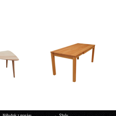
Jedálenský stôl MARIO
Od
832
€
Nábytok z masívu
Stoly