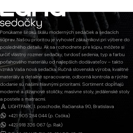
Ponúkame širokú škálu moderných sedačiek a sedacích
súprav. Našou prioritou je vyhovieť zákazníkovi pri výbere do
posledného detailu. Ak sa rozhodnete pre kúpu, môžete si
určiť vlastný rozmer sedačky, tvrdosť sedenia, typ a farbu
poťahového materiálu od najlepších dodávateľov – takto
vzniká Vaša nová sedačka. Ručná slovenská výroba, kvalitné
materiály a detailné spracovanie, odborná kontrola a rýchle
dodanie sú našimi hlavnými prioritami. Sortiment dopĺňajú
moderné a dizajnové stoličky, masívne stoly, jedálenské stoly
a postele s matracmi.
LIGHTPARK, 1. poschodie, Račianska 90, Bratislava
+421 905 284 044 (p. Csóka)
+421 918 326 067 (p. Rak)