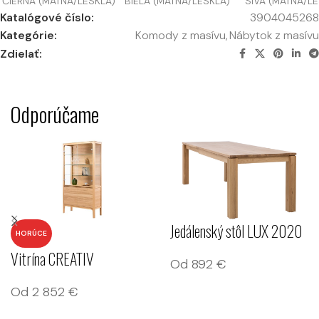
ČIERNA (MATNÁ/LESKLÁ)
BIELA (MATNÁ/LESKLÁ)
SIVÁ (MATNÁ/L
Katalógové číslo:
3904045268
Kategórie:
Komody z masívu
,
Nábytok z masívu
Zdielať:
Odporúčame
Jedálenský stôl LUX 2020
HORÚCE
Vitrína CREATIV
Od
892
€
Od
2 852
€