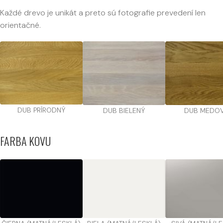
Každé drevo je unikát a preto sú fotografie prevedení len
orientačné.
DUB PRÍRODNÝ
DUB BIELENÝ
DUB MEDO
FARBA KOVU