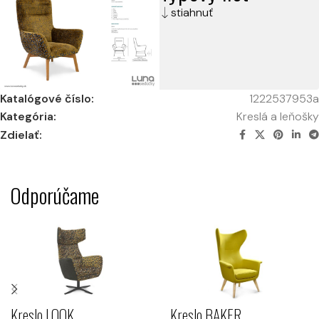
stiahnuť
Katalógové číslo:
1222537953a
Kategória:
Kreslá a leňošky
Zdielať:
Odporúčame
Kreslo BAKER
Kreslo LOOK