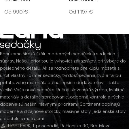
Od
1 197
€
Od
990
€
Ponúkame širokú škálu moderných sedačiek a sedacích
súprav. Našou prioritou je vyhovieť zákazníkovi pri výbere do
posledného detailu. Ak sa rozhodnete pre kúpu, môžete si
určiť vlastný rozmer sedačky, tvrdosť sedenia, typ a farbu
poťahového materiálu od najlepších dodávateľov – takto
vzniká Vaša nová sedačka. Ručná slovenská výroba, kvalitné
materiály a detailné spracovanie, odborná kontrola a rýchle
dodanie sú našimi hlavnými prioritami. Sortiment dopĺňajú
moderné a dizajnové stoličky, masívne stoly, jedálenské stoly
a postele s matracmi.
LIGHTPARK, 1. poschodie, Račianska 90, Bratislava