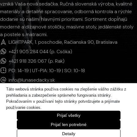
vzniká Vaša nová sedačka. Ručná slovenská výroba, kvalitné
materiály a detailné spracovanie, odborná kontrola a rýchle
dodanie sú našimi hlavnými prioritami. Sortiment dopĺňajú
moderné a dizajnové stoličky, masívne stoly, jedálenské stoly
a postele s matracmi.
LIGHTPARK, 1. poschodie, Račianska 90, Bratislava
+421 905 284 044 (p. Csóka)
+421 918 326 067 (p. Rak)
PO: 14-19 | UT-PIA: 10-19 | SO: 10-18
info@lunasedacky.sk
Táto webová stránka používa cookies na zlepšenie vášho zážitku z
prehliadania a zabezpečenie správneho fungovania stránky.
INFORMÁCIE
Pokračovaním v používaní tejto stránky potvrdzujete a prijímate
používanie cookies.
KATEGÓRIE PRODUKTOV
Prijať všetky
© 2011 - 2026 LUNAsedačky | Všetky práva vyhradené.
Prijať len potrebné
Detaily