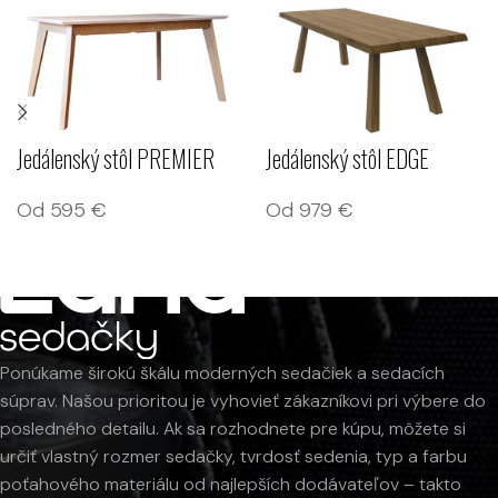
Jedálenský stôl EDGE
Jedálenský stôl PREMIER
Od
979
€
Od
595
€
Ponúkame širokú škálu moderných sedačiek a sedacích
súprav. Našou prioritou je vyhovieť zákazníkovi pri výbere do
posledného detailu. Ak sa rozhodnete pre kúpu, môžete si
určiť vlastný rozmer sedačky, tvrdosť sedenia, typ a farbu
poťahového materiálu od najlepších dodávateľov – takto