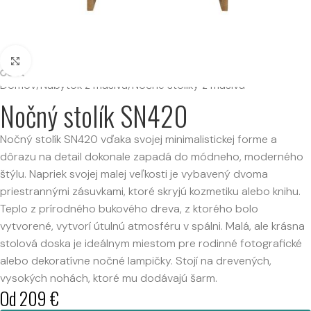
Kliknutím zväčšíte
Domov
/
Nábytok z masívu
/
Nočné stolíky z masívu
Nočný stolík SN420
Nočný stolík SN420 vďaka svojej minimalistickej forme a
dôrazu na detail dokonale zapadá do módneho, moderného
štýlu. Napriek svojej malej veľkosti je vybavený dvoma
priestrannými zásuvkami, ktoré skryjú kozmetiku alebo knihu.
Teplo z prírodného bukového dreva, z ktorého bolo
vytvorené, vytvorí útulnú atmosféru v spálni. Malá, ale krásna
stolová doska je ideálnym miestom pre rodinné fotografické
alebo dekoratívne nočné lampičky. Stojí na drevených,
vysokých nohách, ktoré mu dodávajú šarm.
Od
209
€