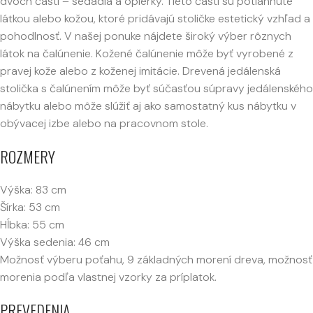
dvoch častí – sedadla a opierky. Tieto časti sú potiahnuté
látkou alebo kožou, ktoré pridávajú stoličke estetický vzhľad a
pohodlnosť. V našej ponuke nájdete široký výber rôznych
látok na čalúnenie. Kožené čalúnenie môže byť vyrobené z
pravej kože alebo z koženej imitácie. Drevená jedálenská
stolička s čalúnením môže byť súčasťou súpravy jedálenského
nábytku alebo môže slúžiť aj ako samostatný kus nábytku v
obývacej izbe alebo na pracovnom stole.
ROZMERY
Výška: 83 cm
Šírka: 53 cm
Hĺbka: 55 cm
Výška sedenia: 46 cm
Možnosť výberu poťahu, 9 základných morení dreva, možnosť
morenia podľa vlastnej vzorky za príplatok.
PREVEDENIA