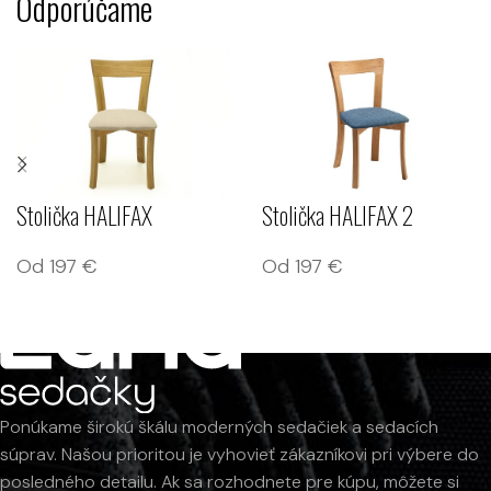
Odporúčame
Stolička HALIFAX
Stolička HALIFAX 2
Od
197
€
Od
197
€
Ponúkame širokú škálu moderných sedačiek a sedacích
súprav. Našou prioritou je vyhovieť zákazníkovi pri výbere do
posledného detailu. Ak sa rozhodnete pre kúpu, môžete si