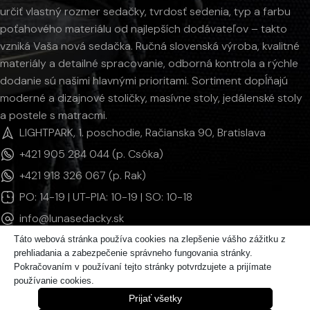
určiť vlastný rozmer sedačky, tvrdosť sedenia, typ a farbu
poťahového materiálu od najlepších dodávateľov – takto
vzniká Vaša nová sedačka. Ručná slovenská výroba, kvalitné
materiály a detailné spracovanie, odborná kontrola a rýchle
dodanie sú našimi hlavnými prioritami. Sortiment dopĺňajú
moderné a dizajnové stoličky, masívne stoly, jedálenské stoly
a postele s matracmi.
LIGHTPARK, 1. poschodie, Račianska 90, Bratislava
+421 905 284 044 (p. Csóka)
+421 918 326 067 (p. Rak)
PO: 14-19 | UT-PIA: 10-19 | SO: 10-18
info@lunasedacky.sk
Táto webová stránka používa cookies na zlepšenie vášho zážitku z
prehliadania a zabezpečenie správneho fungovania stránky.
INFORMÁCIE
Pokračovaním v používaní tejto stránky potvrdzujete a prijímate
používanie cookies.
KATEGÓRIE PRODUKTOV
Prijať všetky