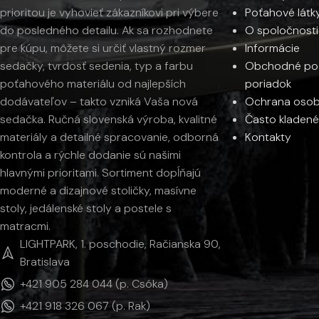
Poťahové látk
prioritou je vyhovieť zákazníkovi pri výbere
O spoločnosti
do posledného detailu. Ak sa rozhodnete
Informácie
pre kúpu, môžete si určiť vlastný rozmer
Obchodné pod
sedačky, tvrdosť sedenia, typ a farbu
poriadok
poťahového materiálu od najlepších
Ochrana osob
dodávateľov – takto vzniká Vaša nová
Často kladené
sedačka. Ručná slovenská výroba, kvalitné
Kontakty
materiály a detailné spracovanie, odborná
kontrola a rýchle dodanie sú našimi
hlavnými prioritami. Sortiment dopĺňajú
moderné a dizajnové stoličky, masívne
stoly, jedálenské stoly a postele s
matracmi.
LIGHTPARK, 1. poschodie, Račianska 90,
Bratislava
+421 905 284 044 (p. Csóka)
+421 918 326 067 (p. Rak)