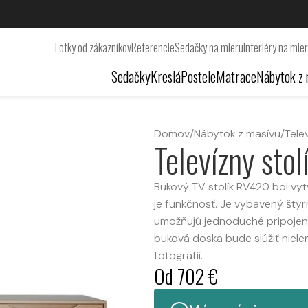
Fotky od zákazníkov
Referencie
Sedačky na mieru
Interiéry na mie
Sedačky
Kreslá
Postele
Matrace
Nábytok z 
Domov
/
Nábytok z masívu
/
Tele
Televízny sto
Bukový TV stolík RV420 bol vy
je funkčnosť. Je vybavený štyr
umožňujú jednoduché pripojeni
buková doska bude slúžiť nielen
fotografií.
Od
702
€