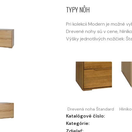
TYPY NÔH
Pri kolekcii Modern je možné vy
Drevené nohy sú v cene, hliník
Výšky jednotlivých nožičiek: 
Drevená noha Štandard
Hliník
Katalógové číslo:
Kategórie:
Zdielať: