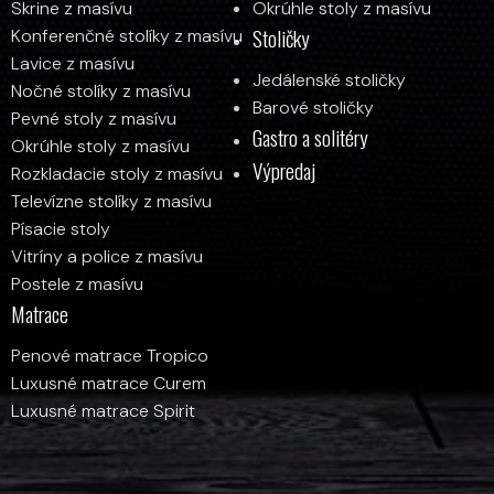
Skrine z masívu
Okrúhle stoly z masívu
Stoličky
Konferenčné stolíky z masívu
Lavice z masívu
Jedálenské stoličky
Nočné stolíky z masívu
Barové stoličky
Pevné stoly z masívu
Gastro a solitéry
Okrúhle stoly z masívu
Výpredaj
Rozkladacie stoly z masívu
Televízne stolíky z masívu
Písacie stoly
Vitríny a police z masívu
Postele z masívu
Matrace
Penové matrace Tropico
Luxusné matrace Curem
Luxusné matrace Spirit