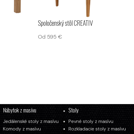
Spoločenský stôl CREATIV
Od
595
€
Nábytok z masívu
Stoly
Jedálenské stoly z masívu
Pevné stoly z masívu
y
Komody z masívu
Rozkladacie stoly z masívu