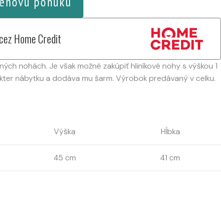
enovú ponuku
 cez Home Credit
ených nohách. Je však možné zakúpiť hliníkové nohy s výškou 1
kter nábytku a dodáva mu šarm. Výrobok predávaný v celku.
Výška
Hĺbka
45 cm
41 cm