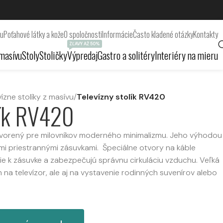
ru
Poťahové látky a kože
O spoločnosti
Informácie
Často kladené otázky
Kontakty
ZĽAVY AŽ 50%
masívu
Stoly
Stoličky
Výpredaj
Gastro a solitéry
Interiéry na mieru
vízne stolíky z masívu
/
Televízny stolík RV420
lík RV420
tvorený pre milovníkov moderného minimalizmu. Jeho výhodou
mi priestrannými zásuvkami. Špeciálne otvory na káble
e k zásuvke a zabezpečujú správnu cirkuláciu vzduchu. Veľká
 na televízor, ale aj na vystavenie rodinných suvenírov alebo