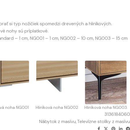
brať si typ nožičiek spomedzi drevených a hliníkových.
ové nohy sú príplatkové.
Štandard – 1 cm, NG001 – 1 cm, NG002 – 10 cm, NG003 – 15 cm
ová noha NG001
Hliníková noha NG002
Hliníková noha NG003
3136184060
Nábytok z masívu
,
Televízne stolíky z masívu