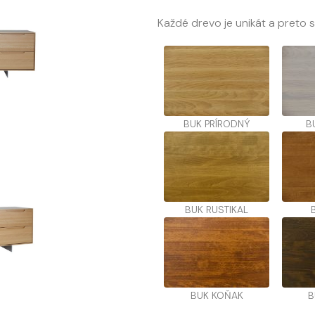
Každé drevo je unikát a preto 
BUK PRÍRODNÝ
B
BUK RUSTIKAL
BUK KOŇAK
B