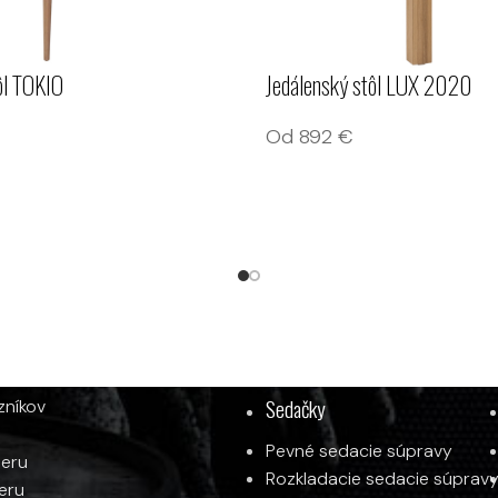
ôl TOKIO
Jedálenský stôl LUX 2020
Od
892
€
E
KATEGÓRIE PRODUKTOV
Sedačky
zníkov
Pevné sedacie súpravy
ieru
Rozkladacie sedacie súprav
ieru