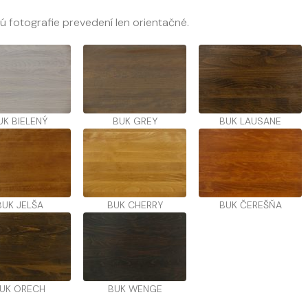
sú fotografie prevedení len orientačné.
UK BIELENÝ
BUK GREY
BUK LAUSANE
BUK JELŠA
BUK CHERRY
BUK ČEREŠŇA
UK ORECH
BUK WENGE