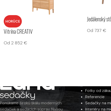
Jedálenský st
HORÚCE
Vitrína CREATIV
Od
737
€
Od
2 852
€
INFORMÁCI
Fotky od záka
Referencie
Sedačky na m
Ponúkame širokú škálu moderných
Interiéry na m
sedačiek a sedacích súprav. Našou