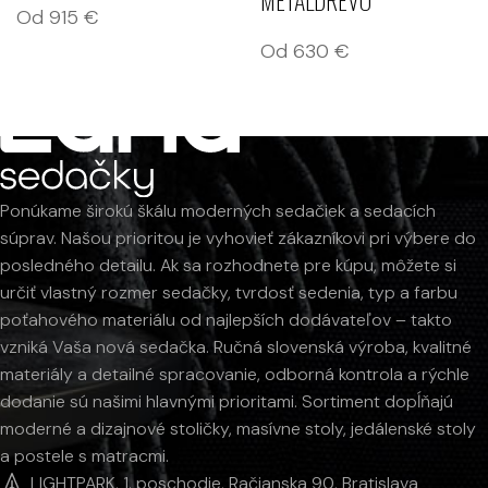
METALDREVO
Od
915
€
Od
630
€
Ponúkame širokú škálu moderných sedačiek a sedacích
súprav. Našou prioritou je vyhovieť zákazníkovi pri výbere do
posledného detailu. Ak sa rozhodnete pre kúpu, môžete si
určiť vlastný rozmer sedačky, tvrdosť sedenia, typ a farbu
poťahového materiálu od najlepších dodávateľov – takto
vzniká Vaša nová sedačka. Ručná slovenská výroba, kvalitné
materiály a detailné spracovanie, odborná kontrola a rýchle
dodanie sú našimi hlavnými prioritami. Sortiment dopĺňajú
moderné a dizajnové stoličky, masívne stoly, jedálenské stoly
a postele s matracmi.
LIGHTPARK, 1. poschodie, Račianska 90, Bratislava