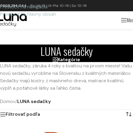
0905 284 044
Po: 14-19 | Ut-Pia: 10-19 | So: 10-18
Preskočiť na navigáciu
Preskočiť na hlavný obsah
Me
LUNA sedačky
Kategórie
LUNA sedačky, záruka 4 roky s kvalitou na prvom mieste! Vašu
novú sedačku vyrobíme na Slovensku z kvalitných materiálov.
Sedačky majú kostry z masívneho dreva, matrace kvalitnú
výplň a poťahové látky sa ľahko čistia.
Domov
/
LUNA sedačky
Filtrovať podľa