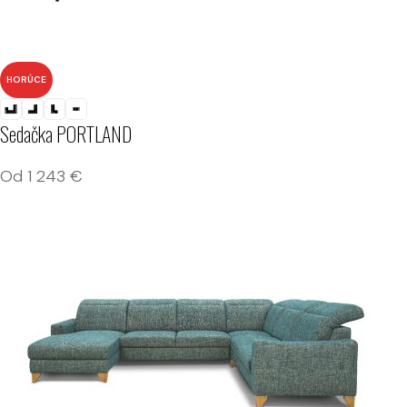
HORÚCE
Sedačka PORTLAND
Od
1 243
€