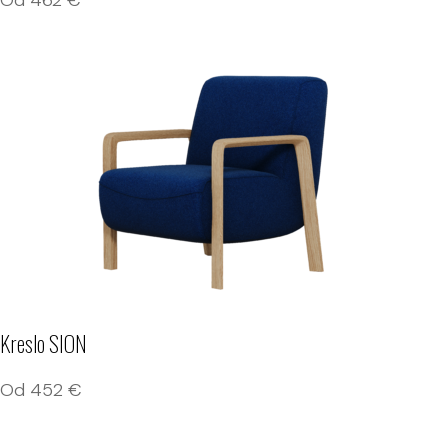
Od
462
€
Kreslo SION
Od
452
€