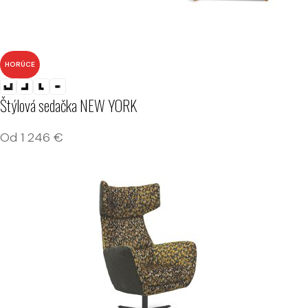
HORÚCE
Štýlová sedačka NEW YORK
Od
1 246
€