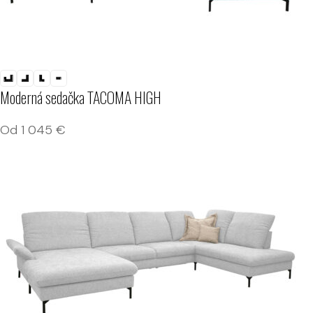
Moderná sedačka TACOMA HIGH
Od
1 045
€