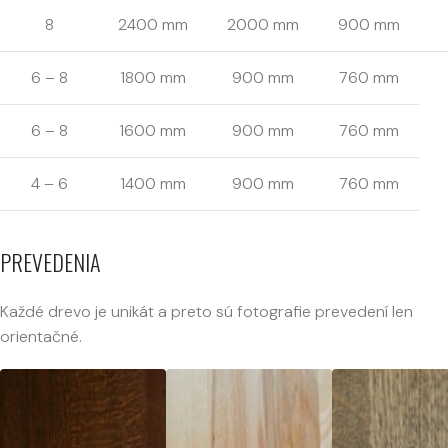
8
2400 mm
2000 mm
900 mm
6 – 8
1800 mm
900 mm
760 mm
6 – 8
1600 mm
900 mm
760 mm
4 – 6
1400 mm
900 mm
760 mm
PREVEDENIA
Každé drevo je unikát a preto sú fotografie prevedení len
orientačné.