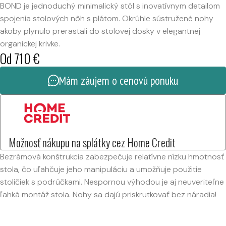
BOND je jednoduchý minimalický stôl s inovatívnym detailom
spojenia stolových nôh s plátom. Okrúhle sústružené nohy
akoby plynulo prerastali do stolovej dosky v elegantnej
organickej krivke.
Od
710
€
Mám záujem o cenovú ponuku
Možnosť nákupu na splátky cez Home Credit
Bezrámová konštrukcia zabezpečuje relatívne nízku hmotnosť
stola, čo uľahčuje jeho manipuláciu a umožňuje použitie
stoličiek s podrúčkami. Nespornou výhodou je aj neuveriteľne
ľahká montáž stola. Nohy sa dajú priskrutkovať bez náradia!