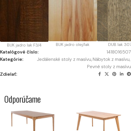
BUK jadro olej/lak
DUB lak 30
BUK jadro lak F3/4
Katalógové číslo:
1418016507
Kategórie:
Jedálenské stoly z masívu
,
Nábytok z masívu
,
Pevné stoly z masívu
Zdielať:
Odporúčame