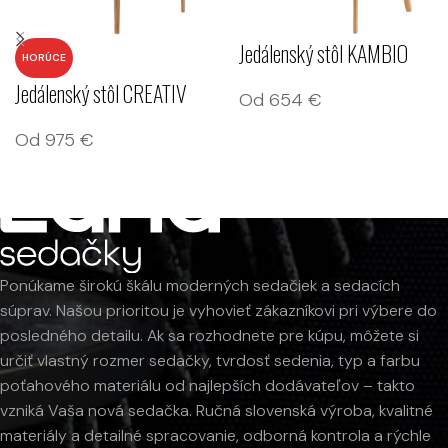
Jedálenský stôl KAMBIO
HORÚCE
Jedálenský stôl CREATIV
Od
654
€
Od
975
€
Ponúkame širokú škálu moderných sedačiek a sedacích
súprav. Našou prioritou je vyhovieť zákazníkovi pri výbere do
posledného detailu. Ak sa rozhodnete pre kúpu, môžete si
určiť vlastný rozmer sedačky, tvrdosť sedenia, typ a farbu
poťahového materiálu od najlepších dodávateľov – takto
vzniká Vaša nová sedačka. Ručná slovenská výroba, kvalitné
materiály a detailné spracovanie, odborná kontrola a rýchle