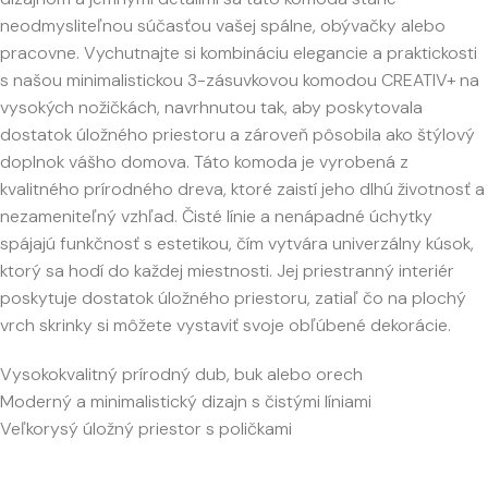
neodmysliteľnou súčasťou vašej spálne, obývačky alebo
pracovne. Vychutnajte si kombináciu elegancie a praktickosti
s našou minimalistickou 3-zásuvkovou komodou CREATIV+ na
vysokých nožičkách, navrhnutou tak, aby poskytovala
dostatok úložného priestoru a zároveň pôsobila ako štýlový
doplnok vášho domova. Táto komoda je vyrobená z
kvalitného prírodného dreva, ktoré zaistí jeho dlhú životnosť a
nezameniteľný vzhľad. Čisté línie a nenápadné úchytky
spájajú funkčnosť s estetikou, čím vytvára univerzálny kúsok,
ktorý sa hodí do každej miestnosti. Jej priestranný interiér
poskytuje dostatok úložného priestoru, zatiaľ čo na plochý
vrch skrinky si môžete vystaviť svoje obľúbené dekorácie.
Vysokokvalitný prírodný dub, buk alebo orech
Moderný a minimalistický dizajn s čistými líniami
Veľkorysý úložný priestor s poličkami