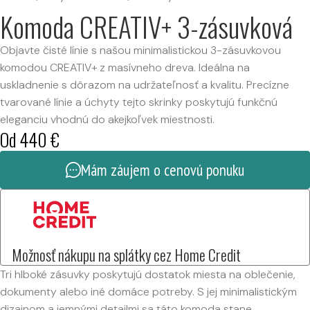
Komoda CREATIV+ 3-zásuvková
Objavte čisté línie s našou minimalistickou 3-zásuvkovou
komodou CREATIV+ z masívneho dreva. Ideálna na
uskladnenie s dôrazom na udržateľnosť a kvalitu. Precízne
tvarované línie a úchyty tejto skrinky poskytujú funkčnú
eleganciu vhodnú do akejkoľvek miestnosti.
Od
440
€
Mám záujem o cenovú ponuku
Možnosť nákupu na splátky cez Home Credit
Tri hlboké zásuvky poskytujú dostatok miesta na oblečenie,
dokumenty alebo iné domáce potreby. S jej minimalistickým
dizajnom a jemnými detailmi sa táto komoda stane