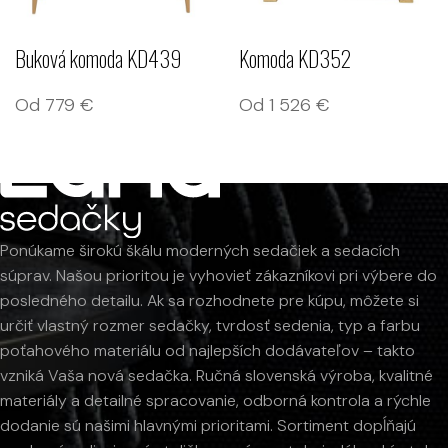
Buková komoda KD439
Komoda KD352
Od
779
€
Od
1 526
€
Ponúkame širokú škálu moderných sedačiek a sedacích
súprav. Našou prioritou je vyhovieť zákazníkovi pri výbere do
posledného detailu. Ak sa rozhodnete pre kúpu, môžete si
určiť vlastný rozmer sedačky, tvrdosť sedenia, typ a farbu
poťahového materiálu od najlepších dodávateľov – takto
vzniká Vaša nová sedačka. Ručná slovenská výroba, kvalitné
materiály a detailné spracovanie, odborná kontrola a rýchle
dodanie sú našimi hlavnými prioritami. Sortiment dopĺňajú