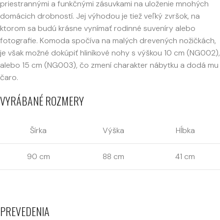
priestrannými a funkčnými zásuvkami na uloženie mnohých
domácich drobností. Jej výhodou je tiež veľký zvršok, na
ktorom sa budú krásne vynímať rodinné suveníry alebo
fotografie. Komoda spočíva na malých drevených nožičkách,
je však možné dokúpiť hliníkové nohy s výškou 10 cm (NG002),
alebo 15 cm (NG003), čo zmení charakter nábytku a dodá mu
čaro.
VYRÁBANÉ ROZMERY
Šírka
Výška
Hĺbka
90 cm
88 cm
41 cm
PREVEDENIA