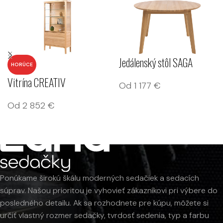
Jedálenský stôl SAGA
HORÚCE
Vitrína CREATIV
Od
1 177
€
Od
2 852
€
Ponúkame širokú škálu moderných sedačiek a sedacích
súprav. Našou prioritou je vyhovieť zákazníkovi pri výbere do
posledného detailu. Ak sa rozhodnete pre kúpu, môžete si
určiť vlastný rozmer sedačky, tvrdosť sedenia, typ a farbu