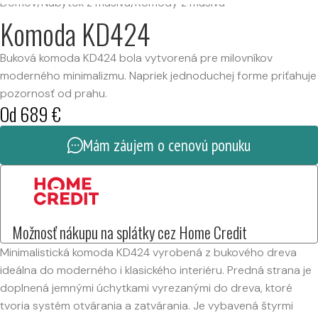
Domov
/
Nábytok z masívu
/
Komody z masívu
Komoda KD424
Buková komoda KD424 bola vytvorená pre milovníkov
moderného minimalizmu. Napriek jednoduchej forme priťahuje
pozornosť od prahu.
Od
689
€
Mám záujem o cenovú ponuku
Možnosť nákupu na splátky cez Home Credit
Minimalistická komoda KD424 vyrobená z bukového dreva
ideálna do moderného i klasického interiéru. Predná strana je
doplnená jemnými úchytkami vyrezanými do dreva, ktoré
tvoria systém otvárania a zatvárania. Je vybavená štyrmi