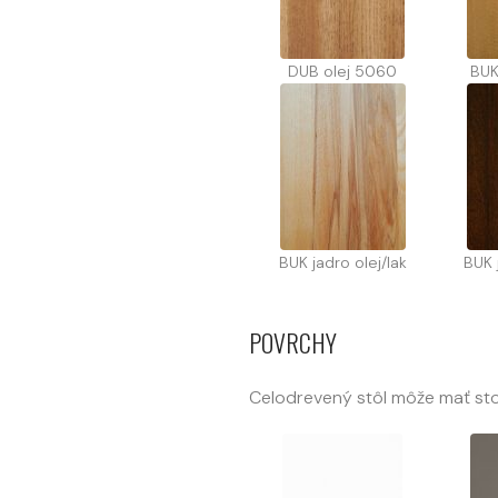
DUB olej 5060
BUK
BUK jadro olej/lak
BUK 
POVRCHY
Celodrevený stôl môže mať stol