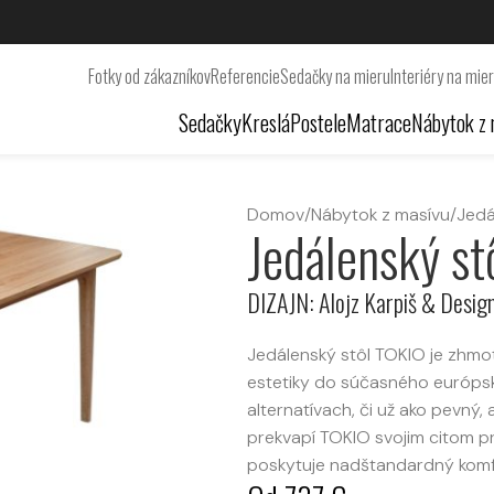
Fotky od zákazníkov
Referencie
Sedačky na mieru
Interiéry na mie
Sedačky
Kreslá
Postele
Matrace
Nábytok z 
Domov
/
Nábytok z masívu
/
Jedá
Jedálenský st
DIZAJN: Alojz Karpiš & Design
Jedálenský stôl TOKIO je zhmo
estetiky do súčasného európs
alternatívach, či už ako pevný,
prekvapí TOKIO svojim citom p
poskytuje nadštandardný komfor