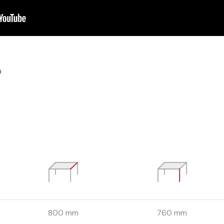
m
800 mm
760 mm