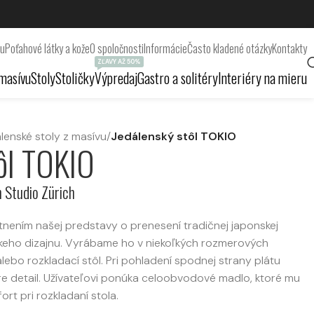
ru
Poťahové látky a kože
O spoločnosti
Informácie
Často kladené otázky
Kontakty
ZĽAVY AŽ 50%
masívu
Stoly
Stoličky
Výpredaj
Gastro a solitéry
Interiéry na mieru
lenské stoly z masívu
/
Jedálenský stôl TOKIO
ôl TOKIO
 Studio Zürich
tnením našej predstavy o prenesení tradičnej japonskej
keho dizajnu. Vyrábame ho v niekoľkých rozmerových
 alebo rozkladací stôl. Pri pohladení spodnej strany plátu
re detail. Užívateľovi ponúka celoobvodové madlo, ktoré mu
t pri rozkladaní stola.