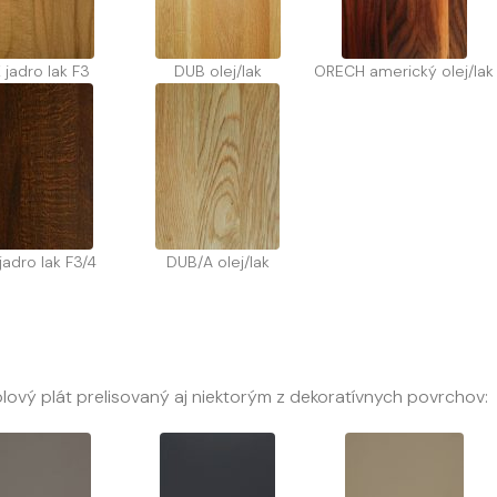
 jadro lak F3
DUB olej/lak
ORECH americký olej/lak
jadro lak F3/4
DUB/A olej/lak
ový plát prelisovaný aj niektorým z dekoratívnych povrchov: