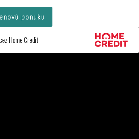
enovú ponuku
 cez Home Credit