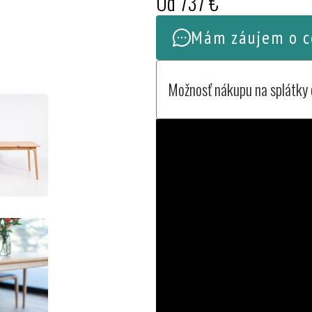
Od
737
€
Mám záujem o c
Možnosť nákupu na splátky