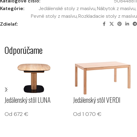
Katalógové číslo:
508448811
Kategórie:
Jedálenské stoly z masívu
,
Nábytok z masívu
,
Pevné stoly z masívu
,
Rozkladacie stoly z masívu
Zdielať:
Odporúčame
Jedálenský stôl LUNA
Jedálenský stôl VERDI
Od
672
€
Od
1 070
€