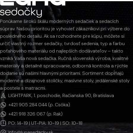
Ponúkame širokú škálu moderných sedačiek a sedacích
súprav. Našou prioritou je vyhovieť zákazníkovi pri výbere do
posledného detailu. Ak sa rozhodnete pre kúpu, môžete si
určiť vlastný rozmer sedačky, tvrdosť sedenia, typ a farbu
poťahového materiálu od najlepších dodávateľov – takto
vzniká Vaša nová sedačka. Ručná slovenská výroba, kvalitné
materiály a detailné spracovanie, odborná kontrola a rýchle
dodanie sú našimi hlavnými prioritami. Sortiment dopĺňajú
moderné a dizajnové stoličky, masívne stoly, jedálenské stoly
a postele s matracmi.
LIGHTPARK, 1. poschodie, Račianska 90, Bratislava
+421 905 284 044 (p. Csóka)
+421 918 326 067 (p. Rak)
PO: 14-19 | UT-PIA: 10-19 | SO: 10-18
info@lunasedacky.sk