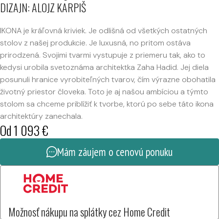
DIZAJN: ALOJZ KARPIŠ
IKONA je kráľovná kriviek. Je odlišná od všetkých ostatných
stolov z našej produkcie. Je luxusná, no pritom ostáva
prirodzená. Svojimi tvarmi vystupuje z priemeru tak, ako to
kedysi urobila svetoznáma architektka Zaha Hadid. Jej diela
posunuli hranice vyrobiteľných tvarov, čím výrazne obohatila
životný priestor človeka. Toto je aj našou ambíciou a týmto
stolom sa chceme priblížiť k tvorbe, ktorú po sebe táto ikona
architektúry zanechala.
Od
1 093
€
Mám záujem o cenovú ponuku
Možnosť nákupu na splátky cez Home Credit