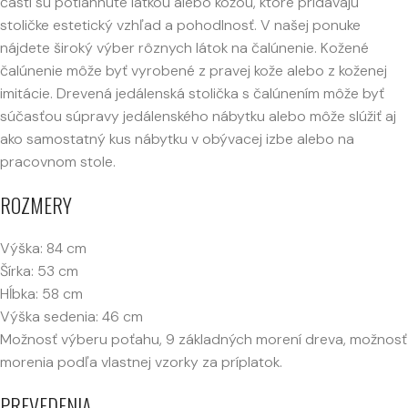
časti sú potiahnuté látkou alebo kožou, ktoré pridávajú
stoličke estetický vzhľad a pohodlnosť. V našej ponuke
nájdete široký výber rôznych látok na čalúnenie. Kožené
čalúnenie môže byť vyrobené z pravej kože alebo z koženej
imitácie. Drevená jedálenská stolička s čalúnením môže byť
súčasťou súpravy jedálenského nábytku alebo môže slúžiť aj
ako samostatný kus nábytku v obývacej izbe alebo na
pracovnom stole.
ROZMERY
Výška: 84 cm
Šírka: 53 cm
Hĺbka: 58 cm
Výška sedenia: 46 cm
Možnosť výberu poťahu, 9 základných morení dreva, možnosť
morenia podľa vlastnej vzorky za príplatok.
PREVEDENIA