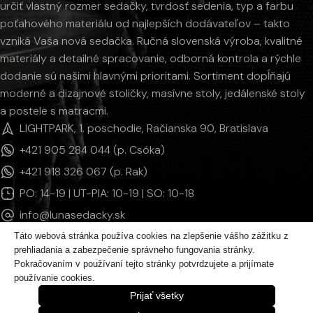
určiť vlastný rozmer sedačky, tvrdosť sedenia, typ a farbu
poťahového materiálu od najlepších dodávateľov – takto
vzniká Vaša nová sedačka. Ručná slovenská výroba, kvalitné
materiály a detailné spracovanie, odborná kontrola a rýchle
dodanie sú našimi hlavnými prioritami. Sortiment dopĺňajú
moderné a dizajnové stoličky, masívne stoly, jedálenské stoly
a postele s matracmi.
LIGHTPARK, 1. poschodie, Račianska 90, Bratislava
+421 905 284 044 (p. Csóka)
+421 918 326 067 (p. Rak)
PO: 14-19 | UT-PIA: 10-19 | SO: 10-18
info@lunasedacky.sk
Táto webová stránka používa cookies na zlepšenie vášho zážitku z
prehliadania a zabezpečenie správneho fungovania stránky.
INFORMÁCIE
Pokračovaním v používaní tejto stránky potvrdzujete a prijímate
používanie cookies.
KATEGÓRIE PRODUKTOV
Prijať všetky