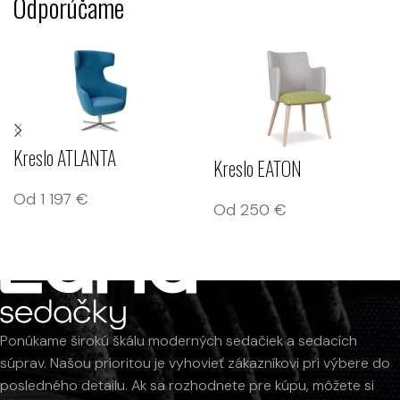
Odporúčame
Kreslo ATLANTA
Kreslo EATON
Od
1 197
€
Od
250
€
Ponúkame širokú škálu moderných sedačiek a sedacích
súprav. Našou prioritou je vyhovieť zákazníkovi pri výbere do
posledného detailu. Ak sa rozhodnete pre kúpu, môžete si