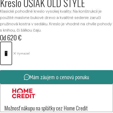
Kreslo UŠIAK OLD STYLE
Klasické pohodlné kreslo vysokej kvality. Na konštrukcii je
použité masívne bukové drevo a kvalitné sedenie zaručí
pružinová kostra v sedáku. Kreslo je vhodné na chvíle pohody
s knihou, či šálkou čaju.
Od
620
€
Vymazať
Mám záujem o cenovú ponuku
Možnosť nákupu na splátky cez Home Credit