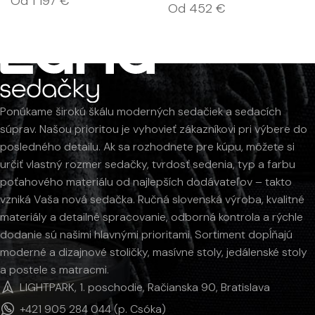
Od
1 197
€
Od
452
€
Ponúkame širokú škálu moderných sedačiek a sedacích
súprav. Našou prioritou je vyhovieť zákazníkovi pri výbere do
posledného detailu. Ak sa rozhodnete pre kúpu, môžete si
určiť vlastný rozmer sedačky, tvrdosť sedenia, typ a farbu
poťahového materiálu od najlepších dodávateľov – takto
vzniká Vaša nová sedačka. Ručná slovenská výroba, kvalitné
materiály a detailné spracovanie, odborná kontrola a rýchle
dodanie sú našimi hlavnými prioritami. Sortiment dopĺňajú
moderné a dizajnové stoličky, masívne stoly, jedálenské stoly
a postele s matracmi.
LIGHTPARK, 1. poschodie, Račianska 90, Bratislava
+421 905 284 044 (p. Csóka)