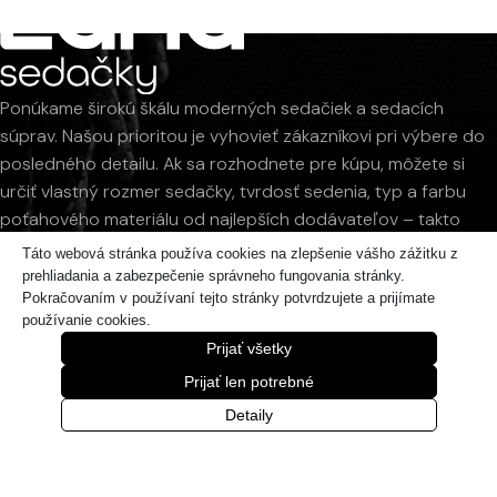
Ponúkame širokú škálu moderných sedačiek a sedacích
súprav. Našou prioritou je vyhovieť zákazníkovi pri výbere do
posledného detailu. Ak sa rozhodnete pre kúpu, môžete si
určiť vlastný rozmer sedačky, tvrdosť sedenia, typ a farbu
poťahového materiálu od najlepších dodávateľov – takto
vzniká Vaša nová sedačka. Ručná slovenská výroba, kvalitné
Táto webová stránka používa cookies na zlepšenie vášho zážitku z
materiály a detailné spracovanie, odborná kontrola a rýchle
prehliadania a zabezpečenie správneho fungovania stránky.
Pokračovaním v používaní tejto stránky potvrdzujete a prijímate
dodanie sú našimi hlavnými prioritami. Sortiment dopĺňajú
používanie cookies.
moderné a dizajnové stoličky, masívne stoly, jedálenské stoly
Prijať všetky
a postele s matracmi.
Prijať len potrebné
LIGHTPARK, 1. poschodie, Račianska 90, Bratislava
Detaily
+421 905 284 044 (p. Csóka)
+421 918 326 067 (p. Rak)
PO: 14-19 | UT-PIA: 10-19 | SO: 10-18