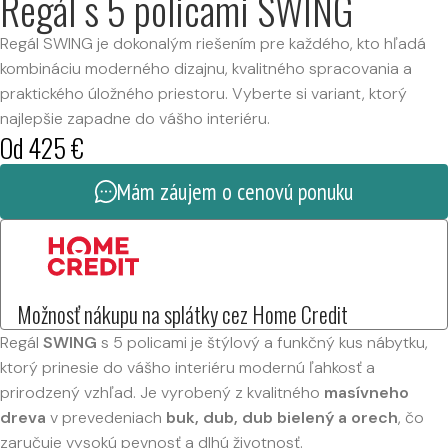
Regál s 5 policami SWING
Regál SWING je dokonalým riešením pre každého, kto hľadá
kombináciu moderného dizajnu, kvalitného spracovania a
praktického úložného priestoru. Vyberte si variant, ktorý
najlepšie zapadne do vášho interiéru.
Od
425
€
Mám záujem o cenovú ponuku
Možnosť nákupu na splátky cez Home Credit
Regál
SWING
s 5 policami je štýlový a funkčný kus nábytku,
ktorý prinesie do vášho interiéru modernú ľahkosť a
prirodzený vzhľad. Je vyrobený z kvalitného
masívneho
dreva
v prevedeniach
buk, dub, dub bielený a orech
, čo
zaručuje vysokú pevnosť a dlhú životnosť.