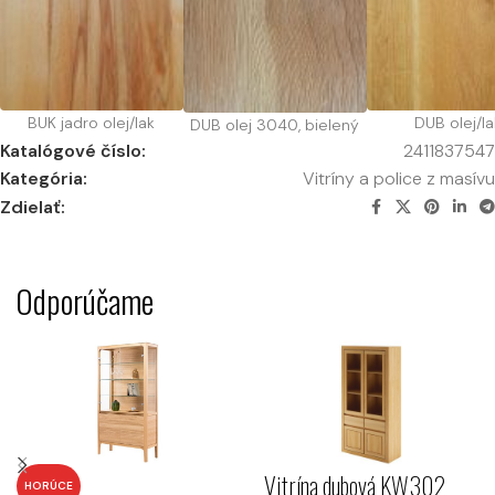
BUK jadro olej/lak
DUB olej/la
DUB olej 3040, bielený
Katalógové číslo:
2411837547
Kategória:
Vitríny a police z masívu
Zdielať:
Odporúčame
Vitrína dubová KW302
HORÚCE