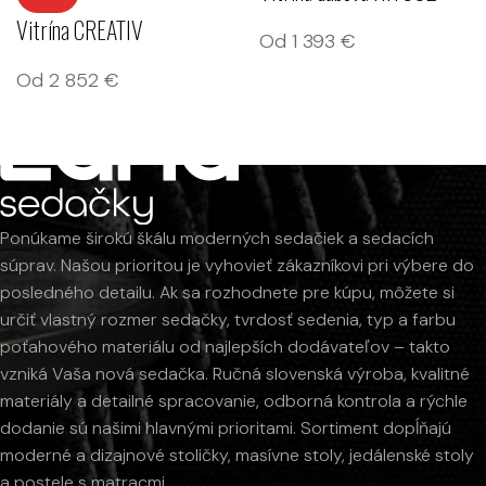
Vitrína CREATIV
Od
1 393
€
Od
2 852
€
Ponúkame širokú škálu moderných sedačiek a sedacích
súprav. Našou prioritou je vyhovieť zákazníkovi pri výbere do
posledného detailu. Ak sa rozhodnete pre kúpu, môžete si
určiť vlastný rozmer sedačky, tvrdosť sedenia, typ a farbu
poťahového materiálu od najlepších dodávateľov – takto
vzniká Vaša nová sedačka. Ručná slovenská výroba, kvalitné
materiály a detailné spracovanie, odborná kontrola a rýchle
dodanie sú našimi hlavnými prioritami. Sortiment dopĺňajú
moderné a dizajnové stoličky, masívne stoly, jedálenské stoly
a postele s matracmi.