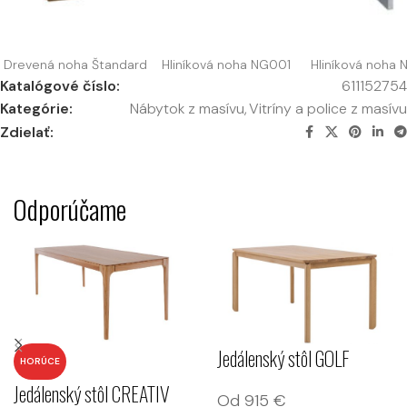
Drevená noha Štandard
Hliníková noha NG001
Hliníková noha
Katalógové číslo:
611152754
Kategórie:
Nábytok z masívu
,
Vitríny a police z masívu
Zdielať:
Odporúčame
Jedálenský stôl GOLF
HORÚCE
Jedálenský stôl CREATIV
Od
915
€