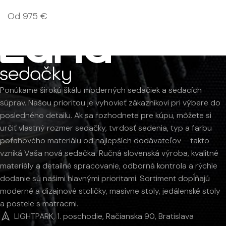
Od
975
€
Ponúkame širokú škálu moderných sedačiek a sedacích
súprav. Našou prioritou je vyhovieť zákazníkovi pri výbere do
posledného detailu. Ak sa rozhodnete pre kúpu, môžete si
určiť vlastný rozmer sedačky, tvrdosť sedenia, typ a farbu
poťahového materiálu od najlepších dodávateľov – takto
vzniká Vaša nová sedačka. Ručná slovenská výroba, kvalitné
materiály a detailné spracovanie, odborná kontrola a rýchle
dodanie sú našimi hlavnými prioritami. Sortiment dopĺňajú
moderné a dizajnové stoličky, masívne stoly, jedálenské stoly
a postele s matracmi.
LIGHTPARK, 1. poschodie, Račianska 90, Bratislava