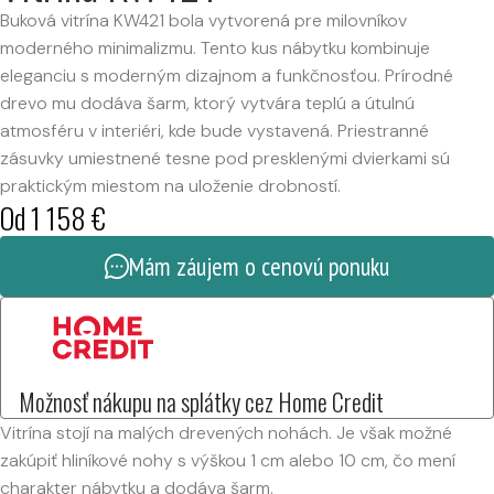
Buková vitrína KW421 bola vytvorená pre milovníkov
moderného minimalizmu. Tento kus nábytku kombinuje
eleganciu s moderným dizajnom a funkčnosťou. Prírodné
drevo mu dodáva šarm, ktorý vytvára teplú a útulnú
atmosféru v interiéri, kde bude vystavená. Priestranné
zásuvky umiestnené tesne pod presklenými dvierkami sú
praktickým miestom na uloženie drobností.
Od
1 158
€
Mám záujem o cenovú ponuku
Možnosť nákupu na splátky cez Home Credit
Vitrína stojí na malých drevených nohách. Je však možné
zakúpiť hliníkové nohy s výškou 1 cm alebo 10 cm, čo mení
charakter nábytku a dodáva šarm.