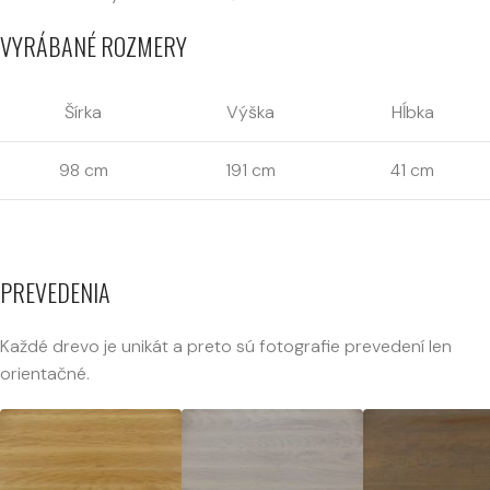
VYRÁBANÉ ROZMERY
Šírka
Výška
Hĺbka
98 cm
191 cm
41 cm
PREVEDENIA
Každé drevo je unikát a preto sú fotografie prevedení len
orientačné.