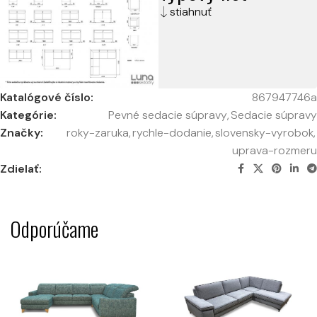
stiahnuť
Katalógové číslo:
867947746a
Kategórie:
Pevné sedacie súpravy
,
Sedacie súpravy
Značky:
roky-zaruka
,
rychle-dodanie
,
slovensky-vyrobok
,
uprava-rozmeru
Zdielať:
Odporúčame