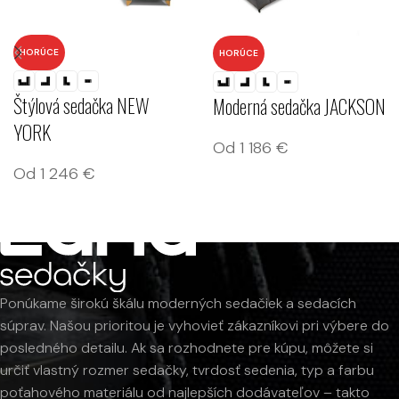
HORÚCE
HORÚCE
Štýlová sedačka NEW
Moderná sedačka JACKSON
YORK
Od
1 186
€
Od
1 246
€
Ponúkame širokú škálu moderných sedačiek a sedacích
súprav. Našou prioritou je vyhovieť zákazníkovi pri výbere do
posledného detailu. Ak sa rozhodnete pre kúpu, môžete si
určiť vlastný rozmer sedačky, tvrdosť sedenia, typ a farbu
poťahového materiálu od najlepších dodávateľov – takto