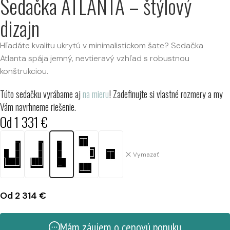
Sedačka ATLANTA – štýlový
dizajn
Hľadáte kvalitu ukrytú v minimalistickom šate? Sedačka
Atlanta spája jemný, nevtieravý vzhľad s robustnou
konštrukciou.
Túto sedačku vyrábame aj
na mieru
! Zadefinujte si vlastné rozmery a my
Vám navrhneme riešenie.
Od
1 331
€
Vymazať
Od
2 314
€
Mám záujem o cenovú ponuku