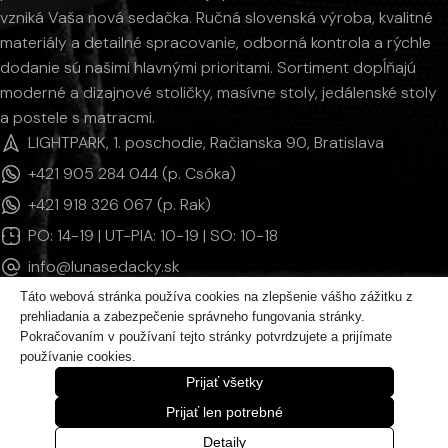
vzniká Vaša nová sedačka. Ručná slovenská výroba, kvalitné
materiály a detailné spracovanie, odborná kontrola a rýchle
dodanie sú našimi hlavnými prioritami. Sortiment dopĺňajú
moderné a dizajnové stoličky, masívne stoly, jedálenské stoly
a postele s matracmi.
LIGHTPARK, 1. poschodie, Račianska 90, Bratislava
+421 905 284 044 (p. Csóka)
+421 918 326 067 (p. Rak)
PO: 14-19 | UT-PIA: 10-19 | SO: 10-18
info@lunasedacky.sk
Táto webová stránka používa cookies na zlepšenie vášho zážitku z
prehliadania a zabezpečenie správneho fungovania stránky.
INFORMÁCIE
Pokračovaním v používaní tejto stránky potvrdzujete a prijímate
používanie cookies.
KATEGÓRIE PRODUKTOV
Prijať všetky
© 2011 - 2026 LUNAsedačky | Všetky práva vyhradené.
Prijať len potrebné
Detaily