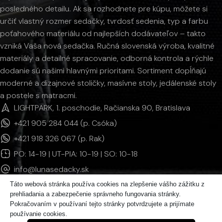
posledného detailu. Ak sa rozhodnete pre kúpu, môžete si
určiť vlastný rozmer sedačky, tvrdosť sedenia, typ a farbu
poťahového materiálu od najlepších dodávateľov – takto
vzniká Vaša nová sedačka. Ručná slovenská výroba, kvalitné
materiály a detailné spracovanie, odborná kontrola a rýchle
dodanie sú našimi hlavnými prioritami. Sortiment dopĺňajú
moderné a dizajnové stoličky, masívne stoly, jedálenské stoly
a postele s matracmi.
LIGHTPARK, 1. poschodie, Račianska 90, Bratislava
+421 905 284 044 (p. Csóka)
+421 918 326 067 (p. Rak)
PO: 14-19 | UT-PIA: 10-19 | SO: 10-18
info@lunasedacky.sk
Táto webová stránka používa cookies na zlepšenie vášho zážitku z
prehliadania a zabezpečenie správneho fungovania stránky.
INFORMÁCIE
Pokračovaním v používaní tejto stránky potvrdzujete a prijímate
používanie cookies.