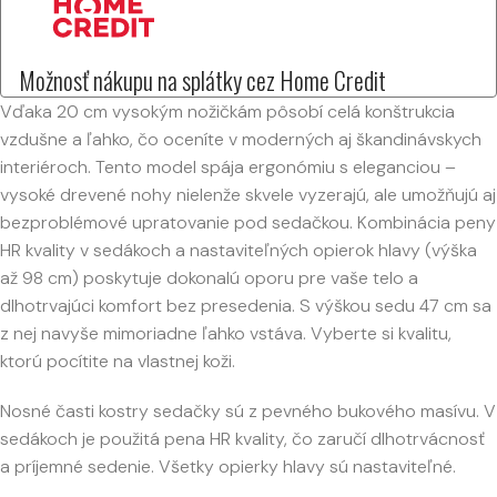
Možnosť nákupu na splátky cez Home Credit
Vďaka 20 cm vysokým nožičkám pôsobí celá konštrukcia
vzdušne a ľahko, čo oceníte v moderných aj škandinávskych
interiéroch. Tento model spája ergonómiu s eleganciou –
vysoké drevené nohy nielenže skvele vyzerajú, ale umožňujú aj
bezproblémové upratovanie pod sedačkou. Kombinácia peny
HR kvality v sedákoch a nastaviteľných opierok hlavy (výška
až 98 cm) poskytuje dokonalú oporu pre vaše telo a
dlhotrvajúci komfort bez presedenia. S výškou sedu 47 cm sa
z nej navyše mimoriadne ľahko vstáva. Vyberte si kvalitu,
ktorú pocítite na vlastnej koži.
Nosné časti kostry sedačky sú z pevného bukového masívu. V
sedákoch je použitá pena HR kvality, čo zaručí dlhotrvácnosť
a príjemné sedenie. Všetky opierky hlavy sú nastaviteľné.