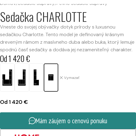
Domov
/
Sedacie súpravy
/
Pevné sedacie súpravy
Sedačka CHARLOTTE
Vneste do svojej obývačky dotyk prírody s luxusnou
sedačkou Charlotte. Tento model je definovaný krásnym
dreveným rámom z masívneho duba alebo buka, ktorý lemuje
spodnú časť sedačky a dodáva jej nezameniteľný charakter.
Od
1 420
€
Vymazať
Od
1 420
€
Mám záujem o cenovú ponuku