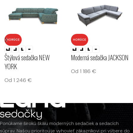
HORÚCE
HORÚCE
Štýlová sedačka NEW
Moderná sedačka JACKSON
YORK
Od
1 186
€
Od
1 246
€
Ponúkame širokú škálu moderných sedačiek a sedacích
súprav. Našou prioritou je vyhovieť zákazníkovi pri výbere do