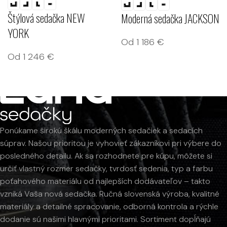
Štýlová sedačka NEW
Moderná sedačka JACKSON
YORK
Od
1 186
€
Od
1 246
€
Ponúkame širokú škálu moderných sedačiek a sedacích
súprav. Našou prioritou je vyhovieť zákazníkovi pri výbere do
posledného detailu. Ak sa rozhodnete pre kúpu, môžete si
určiť vlastný rozmer sedačky, tvrdosť sedenia, typ a farbu
poťahového materiálu od najlepších dodávateľov – takto
vzniká Vaša nová sedačka. Ručná slovenská výroba, kvalitné
materiály a detailné spracovanie, odborná kontrola a rýchle
dodanie sú našimi hlavnými prioritami. Sortiment dopĺňajú