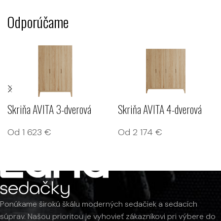
Odporúčame
Skriňa AVITA 3-dverová
Skriňa AVITA 4-dverová
Od
1 623
€
Od
2 174
€
Ponúkame širokú škálu moderných sedačiek a sedacích
súprav. Našou prioritou je vyhovieť zákazníkovi pri výbere do