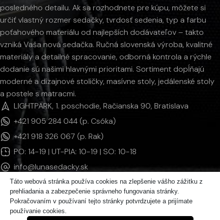
posledného detailu. Ak sa rozhodnete pre kúpu, môžete si
určiť vlastný rozmer sedačky, tvrdosť sedenia, typ a farbu
poťahového materiálu od najlepších dodávateľov – takto
vzniká Vaša nová sedačka. Ručná slovenská výroba, kvalitné
materiály a detailné spracovanie, odborná kontrola a rýchle
dodanie sú našimi hlavnými prioritami. Sortiment dopĺňajú
moderné a dizajnové stoličky, masívne stoly, jedálenské stoly
a postele s matracmi.
LIGHTPARK, 1. poschodie, Račianska 90, Bratislava
+421 905 284 044 (p. Csóka)
+421 918 326 067 (p. Rak)
PO: 14-19 | UT-PIA: 10-19 | SO: 10-18
info@lunasedacky.sk
Táto webová stránka používa cookies na zlepšenie vášho zážitku z
prehliadania a zabezpečenie správneho fungovania stránky.
INFORMÁCIE
Pokračovaním v používaní tejto stránky potvrdzujete a prijímate
používanie cookies.