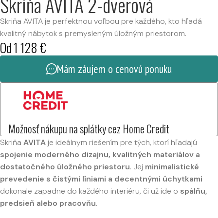
Skriňa AVITA 2-dverová
Skriňa AVITA je perfektnou voľbou pre každého, kto hľadá
kvalitný nábytok s premysleným úložným priestorom.
Od
1 128
€
Mám záujem o cenovú ponuku
Možnosť nákupu na splátky cez Home Credit
Skriňa
AVITA
je ideálnym riešením pre tých, ktorí hľadajú
spojenie moderného dizajnu, kvalitných materiálov a
dostatočného úložného priestoru
. Jej
minimalistické
prevedenie s čistými líniami a decentnými úchytkami
dokonale zapadne do každého interiéru, či už ide o
spálňu,
predsieň alebo pracovňu
.