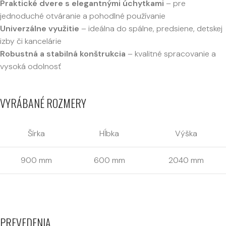
Praktické dvere s elegantnými úchytkami
– pre
jednoduché otváranie a pohodlné používanie
Univerzálne využitie
– ideálna do spálne, predsiene, detskej
izby či kancelárie
Robustná a stabilná konštrukcia
– kvalitné spracovanie a
vysoká odolnosť
VYRÁBANÉ ROZMERY
Šírka
Hĺbka
Výška
900 mm
600 mm
2040 mm
PREVEDENIA