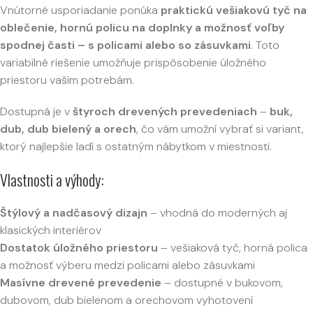
Vnútorné usporiadanie ponúka
praktickú vešiakovú tyč na
oblečenie, hornú policu na doplnky a možnosť voľby
spodnej časti – s policami alebo so zásuvkami
. Toto
variabilné riešenie umožňuje prispôsobenie úložného
priestoru vašim potrebám.
Dostupná je v
štyroch drevených prevedeniach
–
buk,
dub, dub bielený a orech
, čo vám umožní vybrať si variant,
ktorý najlepšie ladí s ostatným nábytkom v miestnosti.
Vlastnosti a výhody:
Štýlový a nadčasový dizajn
– vhodná do moderných aj
klasických interiérov
Dostatok úložného priestoru
– vešiaková tyč, horná polica
a možnosť výberu medzi policami alebo zásuvkami
Masívne drevené prevedenie
– dostupné v bukovom,
dubovom, dub bielenom a orechovom vyhotovení