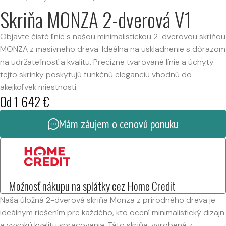
Skriňa MONZA 2-dverová V1
Objavte čisté línie s našou minimalistickou 2-dverovou skriňou
MONZA z masívneho dreva. Ideálna na uskladnenie s dôrazom
na udržateľnosť a kvalitu. Precízne tvarované línie a úchyty
tejto skrinky poskytujú funkčnú eleganciu vhodnú do
akejkoľvek miestnosti.
Od
1 642
€
Mám záujem o cenovú ponuku
Možnosť nákupu na splátky cez Home Credit
Naša úložná 2-dverová skriňa Monza z prírodného dreva je
ideálnym riešením pre každého, kto ocení minimalistický dizajn
a vysokú kvalitu spracovania. Táto skriňa, vyrobená z