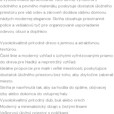
odolného a pevného materiálu, poskytuje dostatok úložného
priestoru pre váš odev a zároveň dodáva vášmu domovu
nádych modernej elegancie. Skriňa obsahuje priestranné
police a vešiakovú tyč pre organizované usporiadanie
odevov, obuvi a doplnkov.
Vysokokvalitné prírodné drevo s jemnou a atraktívnou
textúrou.
Čisté línie a moderný vzhľad s úchytmi vyfrézovanými priamo
do dreva pre hladký a nepretržitý vzhľad.
Ideálne proporcie pre malé i veľké miestnosti, poskytujúce
dostatok úložného priestoru bez toho, aby zbytočne zaberali
miesto.
Skriňa je navrhnutá tak, aby sa hodila do spálne, obývacej
izby alebo dokonca do vstupnej haly.
Vysokokvalitný prírodný dub, buk alebo orech
Moderný a minimalistický dizajn s čistými líniami
Veľkorysý úložný priestor s poličkami