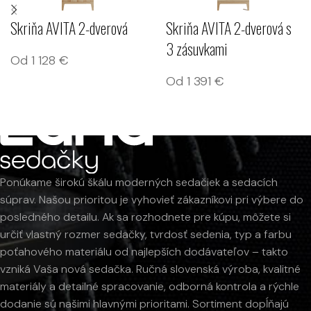
Skriňa AVITA 2-dverová
Skriňa AVITA 2-dverová s
3 zásuvkami
Od
1 128
€
Od
1 391
€
Ponúkame širokú škálu moderných sedačiek a sedacích
súprav. Našou prioritou je vyhovieť zákazníkovi pri výbere do
posledného detailu. Ak sa rozhodnete pre kúpu, môžete si
určiť vlastný rozmer sedačky, tvrdosť sedenia, typ a farbu
poťahového materiálu od najlepších dodávateľov – takto
vzniká Vaša nová sedačka. Ručná slovenská výroba, kvalitné
materiály a detailné spracovanie, odborná kontrola a rýchle
dodanie sú našimi hlavnými prioritami. Sortiment dopĺňajú